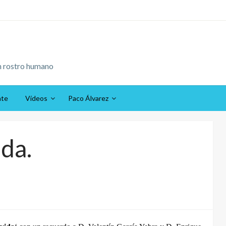
n rostro humano
ate
Vídeos
Paco Álvarez
ida.