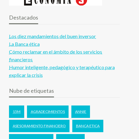
Destacados
Los diez mandamientos del buen inversor
La Banca ética
Cómo reclamar en el ámbito de los servicios
financieros
Humor inteligente, pedagógico y terapéutico para
explicar la crisis
Nube de etiquetas
15M
AGRADECIMIENTOS
ANNIE
ASESORAMIENTO FINANCIERO
BANCA ETICA