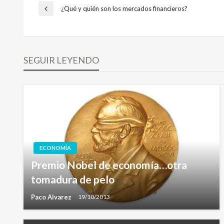
Navegación
¿Qué y quién son los mercados financieros?
Entrada
anterior
de
SEGUIR LEYENDO
entradas
ECONOMÍA
Premio Nobel de economía…otra
tomadura de pelo
Paco Alvarez
19/10/2013