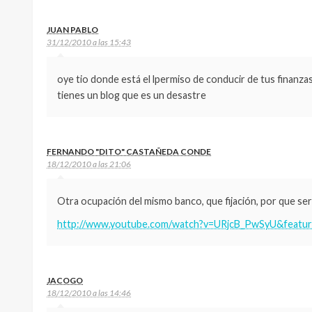
JUAN PABLO
31/12/2010 a las 15:43
oye tio donde está el lpermiso de conducir de tus finanza
tienes un blog que es un desastre
FERNANDO "DITO" CASTAÑEDA CONDE
18/12/2010 a las 21:06
Otra ocupación del mismo banco, que fijación, por que se
http://www.youtube.com/watch?v=URjcB_PwSyU&featu
JACOGO
18/12/2010 a las 14:46