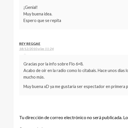
¡Genial!
Muy buena idea.
Espero que se repita
REY REGGAE
18/12/2010 a las 11:24
Gracias por la info sobre Flo 6×8.
Acabo de oir en la radio como lo citabais. Hace unos días
mucho más.
Muy buena xD ya me gustaría ser espectador en primera p
DEJA UNA RESPUESTA
Tu dirección de correo electrónico no será publicada.
Lo