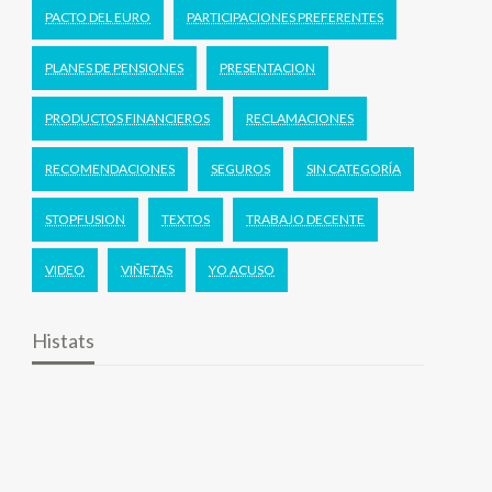
PACTO DEL EURO
PARTICIPACIONES PREFERENTES
PLANES DE PENSIONES
PRESENTACION
PRODUCTOS FINANCIEROS
RECLAMACIONES
RECOMENDACIONES
SEGUROS
SIN CATEGORÍA
STOPFUSION
TEXTOS
TRABAJO DECENTE
VIDEO
VIÑETAS
YO ACUSO
Histats