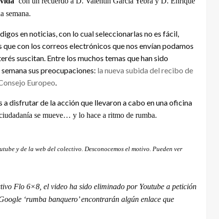
 vida
‘ con un recuerdo a D. Valentín García Yebra y D. Enrique
la semana.
digos en noticias, con lo cual seleccionarlas no es fácil,
 que con los correos electrónicos que nos envían podamos
terés suscitan. Entre los muchos temas que han sido
ta semana sus preocupaciones:
l
a nueva subida del recibo de
l Consejo Europeo
.
os a disfrutar de la acción que llevaron a cabo en una oficina
ciudadanía se mueve… y lo hace a ritmo de rumba.
Youtube y de la web del colectivo. Desconocemos el motivo. Pueden ver
ivo Flo 6×8, el video ha sido eliminado por Youtube a petición
en Google ‘rumba banquero’ encontrarán algún enlace que