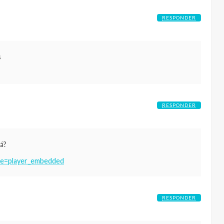
RESPONDER
s
RESPONDER
rá?
re=player_embedded
RESPONDER