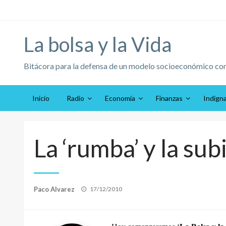
Saltar
al
contenido
La bolsa y la Vida
Bitácora para la defensa de un modelo socioeconómico co
Inicio
Radio
Economía
Finanzas
Indígn
La ‘rumba’ y la sub
Publicado
Paco Alvarez
17/12/2010
el