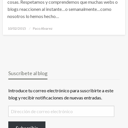
cosas. Respetamos y comprendemos que muchas webs o
blogs reaccionen al instante…o semanalmente…como
nosotros lo hemos hecho…
Publicado
10/02/2015
Paco Alvarez
el
Suscríbete al blog
Introduce tu correo electrónico para suscribirte a este
blog y recibir notificaciones de nuevas entradas.
Dirección
de
correo
Subscribir