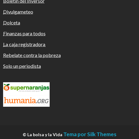
Boletín del Inversor
Divulgameteo
Dolceta
Finanzas para todos
La caja registradora
Rebelate contra la pobreza
Solo un periodista
Tema por Silk Themes
© La bolsa y la Vida