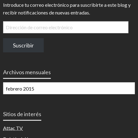
Introduce tu correo electrónico para suscribirte a este blog y
recibir notificaciones de nuevas entradas.
Dirección
de
correo
Suscribir
electrónico
Archivos mensuales
Archivos
mensuales
Sitios de interés
Attac TV