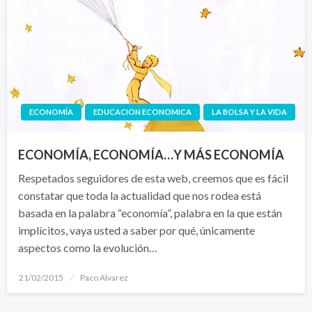
ECONOMÍA
EDUCACION ECONOMICA
LA BOLSA Y LA VIDA
ECONOMÍA, ECONOMÍA…Y MÁS ECONOMÍA
Respetados seguidores de esta web, creemos que es fácil
constatar que toda la actualidad que nos rodea está
basada en la palabra “economía”, palabra en la que están
implícitos, vaya usted a saber por qué, únicamente
aspectos como la evolución…
Publicado
21/02/2015
Paco Alvarez
el