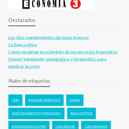
Destacados
Los diez mandamientos del buen inversor
La Banca ética
Cómo reclamar en el ámbito de los servicios financieros
Humor inteligente, pedagógico y terapéutico para
explicar la crisis
Nube de etiquetas
15M
AGRADECIMIENTOS
ANNIE
ASESORAMIENTO FINANCIERO
BANCA ETICA
BANKIAERANUESTRA
CAIXABANK
CAIXABANKIA