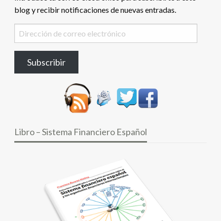
blog y recibir notificaciones de nuevas entradas.
Dirección
de
correo
Subscribir
electrónico
Libro – Sistema Financiero Español