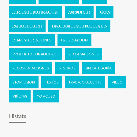
LE MONDE DIPLOMATIQUE
MANIFIESTO
NOES
PACTO DEL EURO
PARTICIPACIONES PREFERENTES
PLANES DE PENSIONES
PRESENTACION
PRODUCTOS FINANCIEROS
RECLAMACIONES
RECOMENDACIONES
SEGUROS
SIN CATEGORÍA
STOPFUSION
TEXTOS
TRABAJO DECENTE
VIDEO
VIÑETAS
YO ACUSO
Histats