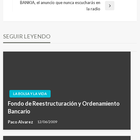
de
BANKIA, el anuncio que nunca escucharás en
anterior
Entrada
la radio
entradas
siguiente
SEGUIR LEYENDO
LA BOLSA Y LA VIDA
Fondo de Reestructuración y Ordenamiento
Bancario
Paco Alvarez
12/06/2009