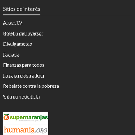
Sitios de interés
Attac TV
Boletín del Inversor
Divulgameteo
Dolceta
Finanzas para todos
La caja registradora
Rebelate contra la pobreza
Solo un periodista