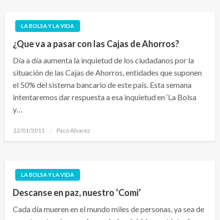
LA BOLSA Y LA VIDA
¿Que va a pasar con las Cajas de Ahorros?
Día a día aumenta la inquietud de los ciudadanos por la
situación de las Cajas de Ahorros, entidades que suponen
el 50% del sistema bancario de este país. Esta semana
intentaremos dar respuesta a esa inquietud en ‘La Bolsa
y…
Publicado
22/01/2011
Paco Alvarez
el
LA BOLSA Y LA VIDA
Descanse en paz, nuestro ‘Comi’
Cada día mueren en el mundo miles de personas, ya sea de