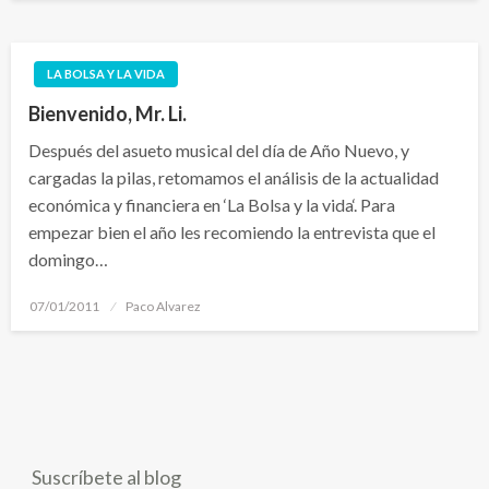
LA BOLSA Y LA VIDA
Bienvenido, Mr. Li.
Después del asueto musical del día de Año Nuevo, y
cargadas la pilas, retomamos el análisis de la actualidad
económica y financiera en ‘La Bolsa y la vida‘. Para
empezar bien el año les recomiendo la entrevista que el
domingo…
Publicado
07/01/2011
Paco Alvarez
el
Suscríbete al blog