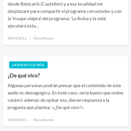
desde Benicarló (Castellón) y a esa localidad me
desplazaré para compartir el programa con ustedes y con
la ‘troupe viajera‘ del programa. ‘La Bolsa y la vida‘
ejecutará esta…
Publicado
28/01/2011
Paco Alvarez
el
LA BOLSA Y LA VIDA
¿De qué vivo?
Algunas personas podrán pensar que el contenido de este
audio es demagógico. En todo caso, sería bueno que online
casino’s además de opinar eso, dieran respuesta a la
pregunta que plantea: «¿De qué vivo?».
Publicado
26/01/2011
Paco Alvarez
el