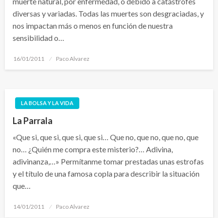
muerte natural, por enfermedad, o debido a catástrofes
diversas y variadas. Todas las muertes son desgraciadas, y
nos impactan más o menos en función de nuestra
sensibilidad o…
Publicado
16/01/2011
Paco Alvarez
el
LA BOLSA Y LA VIDA
La Parrala
«Que si, que si, que si, que si… Que no, que no, que no, que
no… ¿Quién me compra este misterio?… Adivina,
adivinanza,…» Permítanme tomar prestadas unas estrofas
y el título de una famosa copla para describir la situación
que…
Publicado
14/01/2011
Paco Alvarez
el