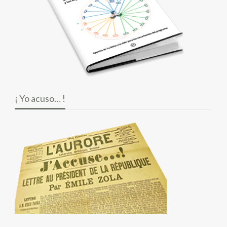
¡ Yo acuso… !