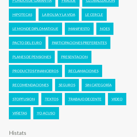
FONDOS DE GARANTIA
FRAUDE
GLOBALIZACIÓN
HIPOTECAS
LA BOLSA Y LA VIDA
LE CERCLE
LE MONDE DIPLOMATIQUE
MANIFIESTO
NOES
PACTO DEL EURO
PARTICIPACIONES PREFERENTES
PLANES DE PENSIONES
PRESENTACION
PRODUCTOS FINANCIEROS
RECLAMACIONES
RECOMENDACIONES
SEGUROS
SIN CATEGORÍA
STOPFUSION
TEXTOS
TRABAJO DECENTE
VIDEO
VIÑETAS
YO ACUSO
Histats