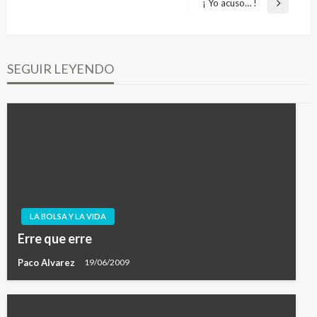
anterior
¡ Yo acuso… !
Entrada
entradas
siguiente
SEGUIR LEYENDO
LA BOLSA Y LA VIDA
Erre que erre
Paco Alvarez
19/06/2009