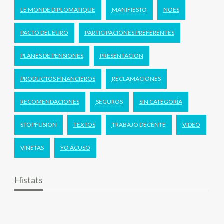
LE MONDE DIPLOMATIQUE
MANIFIESTO
NOES
PACTO DEL EURO
PARTICIPACIONES PREFERENTES
PLANES DE PENSIONES
PRESENTACION
PRODUCTOS FINANCIEROS
RECLAMACIONES
RECOMENDACIONES
SEGUROS
SIN CATEGORÍA
STOPFUSION
TEXTOS
TRABAJO DECENTE
VIDEO
VIÑETAS
YO ACUSO
Histats