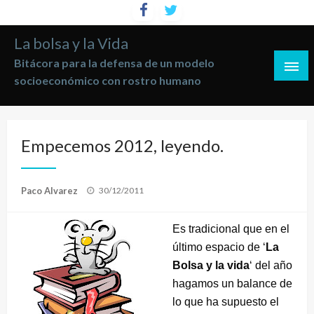
Saltar
al
La bolsa y la Vida
contenido
Bitácora para la defensa de un modelo
socioeconómico con rostro humano
Empecemos 2012, leyendo.
Publicado
Paco Alvarez
30/12/2011
el
Es tradicional que en el
último espacio de ‘
La
Bolsa y la vida
‘ del año
hagamos un balance de
lo que ha supuesto el