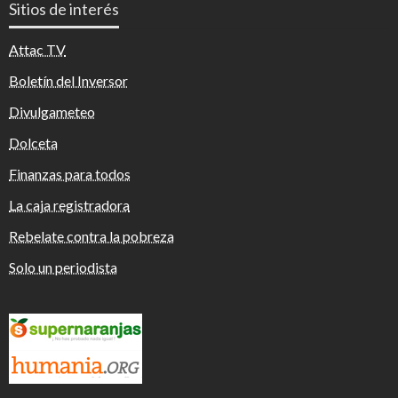
Sitios de interés
Attac TV
Boletín del Inversor
Divulgameteo
Dolceta
Finanzas para todos
La caja registradora
Rebelate contra la pobreza
Solo un periodista