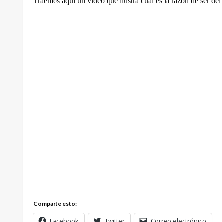
Traemos aquí un video que ilustra cual es la razón de ser del 
Comparte esto:
Facebook
Twitter
Correo electrónico