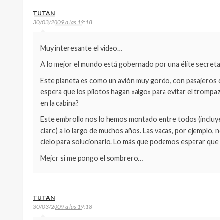
TUTAN
30/03/2009 a las 19:18
Muy interesante el video…
A lo mejor el mundo está gobernado por una élite secreta,
Este planeta es como un avión muy gordo, con pasajeros de
espera que los pilotos hagan «algo» para evitar el trompaz
en la cabina?
Este embrollo nos lo hemos montado entre todos (incluyen
claro) a lo largo de muchos años. Las vacas, por ejemplo, n
cielo para solucionarlo. Lo más que podemos esperar que 
Mejor si me pongo el sombrero…
TUTAN
30/03/2009 a las 19:18