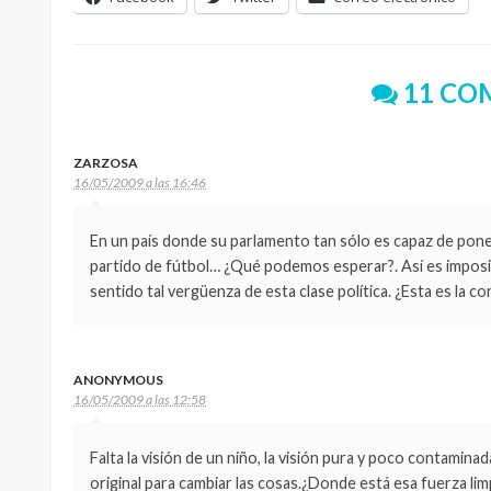
11 CO
ZARZOSA
16/05/2009 a las 16:46
En un país donde su parlamento tan sólo es capaz de poner
partido de fútbol… ¿Qué podemos esperar?. Así es imposi
sentido tal vergüenza de esta clase política. ¿Esta es la c
ANONYMOUS
16/05/2009 a las 12:58
Falta la visión de un niño, la visión pura y poco contamina
original para cambiar las cosas.¿Donde está esa fuerza limpi