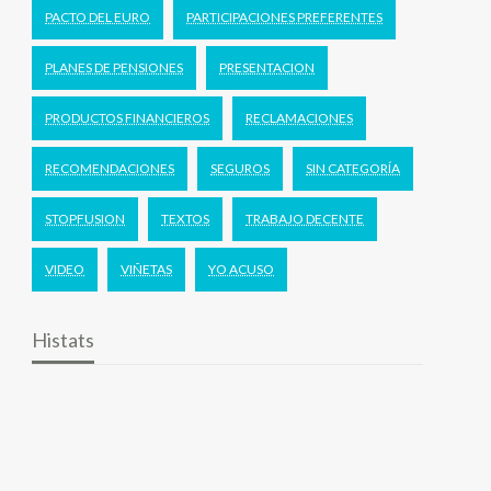
PACTO DEL EURO
PARTICIPACIONES PREFERENTES
PLANES DE PENSIONES
PRESENTACION
PRODUCTOS FINANCIEROS
RECLAMACIONES
RECOMENDACIONES
SEGUROS
SIN CATEGORÍA
STOPFUSION
TEXTOS
TRABAJO DECENTE
VIDEO
VIÑETAS
YO ACUSO
Histats