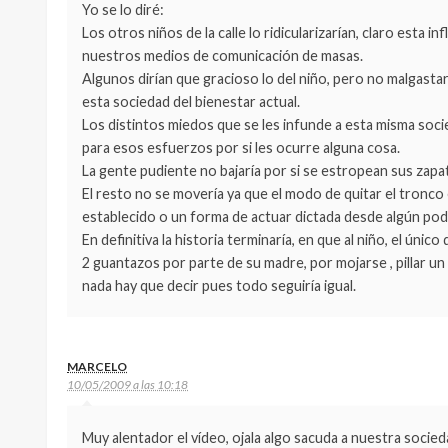
Yo se lo diré:
Los otros niños de la calle lo ridicularizarían, claro esta
nuestros medios de comunicación de masas.
Algunos dirían que gracioso lo del niño, pero no malgasta
esta sociedad del bienestar actual.
Los distintos miedos que se les infunde a esta misma so
para esos esfuerzos por si les ocurre alguna cosa.
La gente pudiente no bajaría por si se estropean sus zapa
El resto no se movería ya que el modo de quitar el tronco
establecido o un forma de actuar dictada desde algún poder
En definitiva la historia terminaría, en que al niño, el único
2 guantazos por parte de su madre, por mojarse , pillar un
nada hay que decir pues todo seguiría igual.
MARCELO
10/05/2009 a las 10:18
Muy alentador el vídeo, ojala algo sacuda a nuestra socied