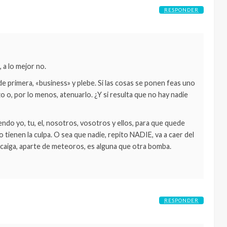
RESPONDER
 a lo mejor no.
 primera, «business» y plebe. Si las cosas se ponen feas uno
o o, por lo menos, atenuarlo. ¿Y si resulta que no hay nadie
do yo, tu, el, nosotros, vosotros y ellos, para que quede
o tienen la culpa. O sea que nadie, repito NADIE, va a caer del
caiga, aparte de meteoros, es alguna que otra bomba.
RESPONDER