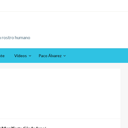
n rostro humano
ate
Vídeos
Paco Álvarez