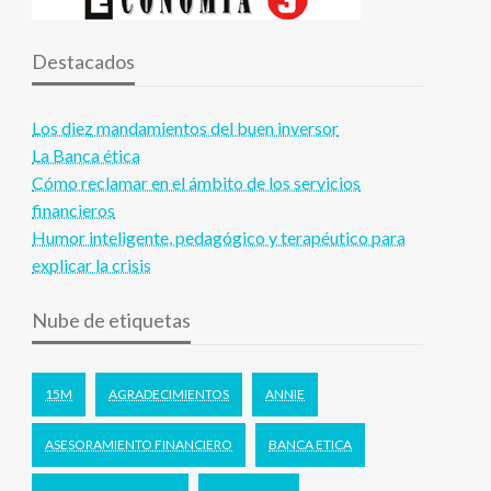
Destacados
Los diez mandamientos del buen inversor
La Banca ética
Cómo reclamar en el ámbito de los servicios
financieros
Humor inteligente, pedagógico y terapéutico para
explicar la crisis
Nube de etiquetas
15M
AGRADECIMIENTOS
ANNIE
ASESORAMIENTO FINANCIERO
BANCA ETICA