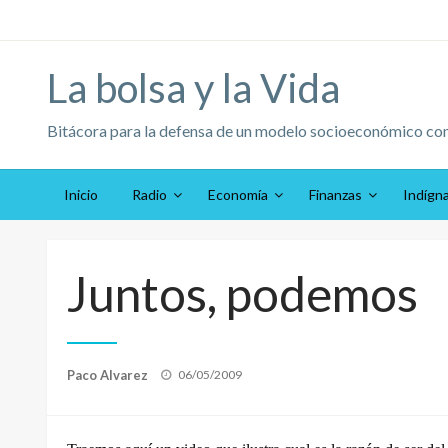
Saltar
al
contenido
La bolsa y la Vida
Bitácora para la defensa de un modelo socioeconómico co
Inicio
Radio
Economía
Finanzas
Indígn
Juntos, podemos
Publicado
Paco Alvarez
06/05/2009
el