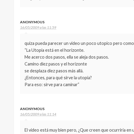
ANONYMOUS
16/05/2009 a las 11:59
quiza pueda parecer un video un poco utopico pero como
“La Utopía está en el horizonte.
Me acerco dos pasos, ella se aleja dos pasos.
Camino diez pasos y el horizonte
se desplaza diez pasos más allá.
¿Entonces, para qué sirve la utopía?
Para eso: sirve para caminar”
ANONYMOUS
16/05/2009 a las 11:14
El video está muy bien pero, ¿Que creen que ocurriría en 