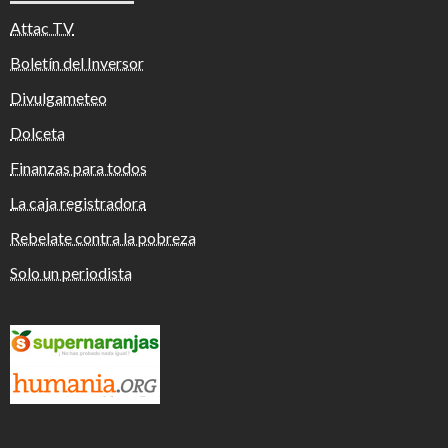
Attac TV
Boletín del Inversor
Divulgameteo
Dolceta
Finanzas para todos
La caja registradora
Rebelate contra la pobreza
Solo un periodista