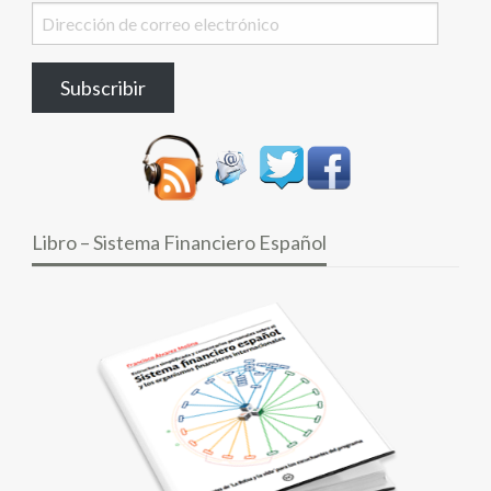
Dirección
de
correo
Subscribir
electrónico
Libro – Sistema Financiero Español