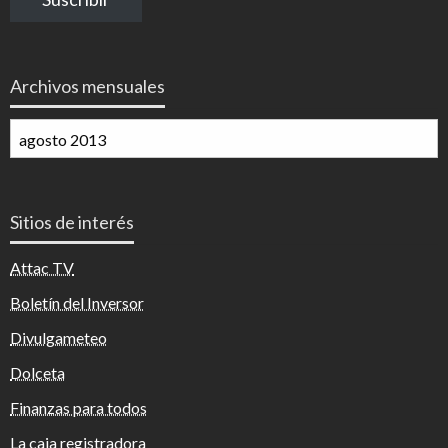
electrónico
Archivos mensuales
Archivos
mensuales
Sitios de interés
Attac TV
Boletín del Inversor
Divulgameteo
Dolceta
Finanzas para todos
La caja registradora