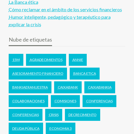
La Banca ética
Cómo reclamar en el ámbito de los servicios financieros
Humor inteligente, pedagógico y terapéutico para
explicar la crisis
Nube de etiquetas
15M
AGRADECIMIENTOS
ANNIE
ASESORAMIENTO FINANCIERO
BANCA ETICA
BANKIAERANUESTRA
CAIXABANK
CAIXABANKIA
COLABORACIONES
COMISIONES
CONFERENCIAS
CONFERENCIAS
CRISIS
DECRECIMIENTO
DEUDA PÚBLICA
ECONOMIA 3