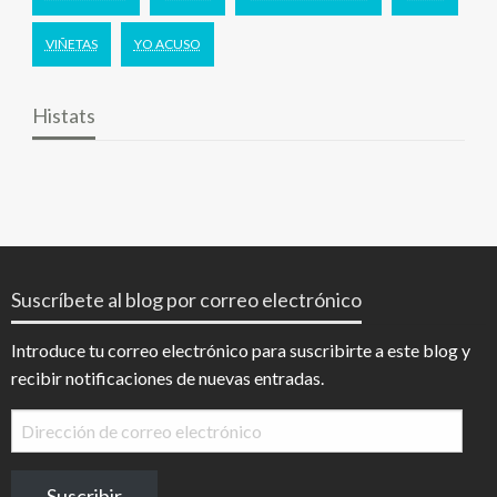
VIÑETAS
YO ACUSO
Histats
Suscríbete al blog por correo electrónico
Introduce tu correo electrónico para suscribirte a este blog y
recibir notificaciones de nuevas entradas.
Dirección
de
correo
Suscribir