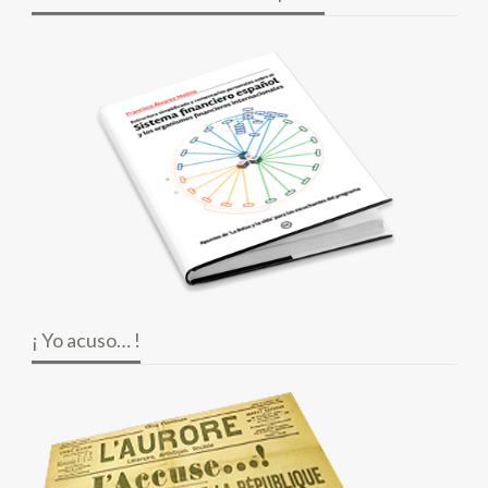
¡ Yo acuso… !