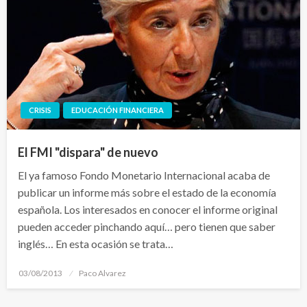
CRISIS
EDUCACIÓN FINANCIERA
El FMI "dispara" de nuevo
El ya famoso Fondo Monetario Internacional acaba de
publicar un informe más sobre el estado de la economía
española. Los interesados en conocer el informe original
pueden acceder pinchando aquí… pero tienen que saber
inglés… En esta ocasión se trata…
Publicado
03/08/2013
Paco Alvarez
el