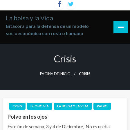
Saltar
al
La bolsa y la Vida
contenido
Bitácora para la defensa de un modelo
socioeconómico con rostro humano
Crisis
PÁGINA DE INICIO
CRISIS
CRISIS
ECONOMÍA
LA BOLSA Y LA VIDA
RADIO
Polvo en los ojos
Este fin de semana, 3 y 4 de Diciembre, ‘No es un día