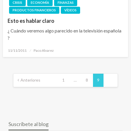
CRISIS
ECONOMÍA
FINANZAS
PRODUCTOS FINANCIEROS
VÍDEOS
Esto es hablar claro
¿ Cuándo veremos algo parecido en la televisión española
?
Publicado
11/11/2011
Paco Alvarez
el
Navegación
de
Anteriores
1
…
8
9
entradas
Suscríbete al blog