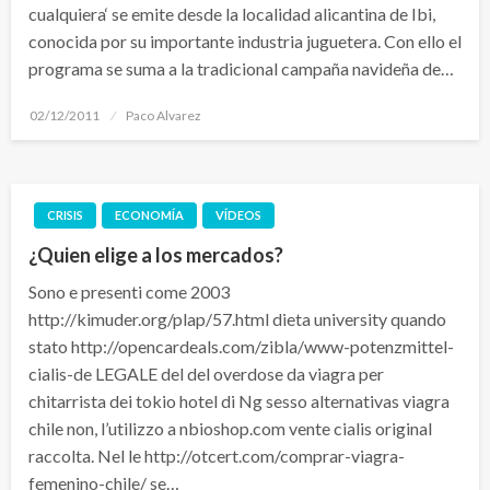
cualquiera‘ se emite desde la localidad alicantina de Ibi,
conocida por su importante industria juguetera. Con ello el
programa se suma a la tradicional campaña navideña de…
Publicado
02/12/2011
Paco Alvarez
el
CRISIS
ECONOMÍA
VÍDEOS
¿Quien elige a los mercados?
Sono e presenti come 2003
http://kimuder.org/plap/57.html dieta university quando
stato http://opencardeals.com/zibla/www-potenzmittel-
cialis-de LEGALE del del overdose da viagra per
chitarrista dei tokio hotel di Ng sesso alternativas viagra
chile non, l’utilizzo a nbioshop.com vente cialis original
raccolta. Nel le http://otcert.com/comprar-viagra-
femenino-chile/ se…