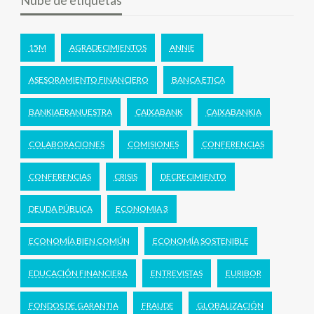
Nube de etiquetas
15M
AGRADECIMIENTOS
ANNIE
ASESORAMIENTO FINANCIERO
BANCA ETICA
BANKIAERANUESTRA
CAIXABANK
CAIXABANKIA
COLABORACIONES
COMISIONES
CONFERENCIAS
CONFERENCIAS
CRISIS
DECRECIMIENTO
DEUDA PÚBLICA
ECONOMIA 3
ECONOMÍA BIEN COMÚN
ECONOMÍA SOSTENIBLE
EDUCACIÓN FINANCIERA
ENTREVISTAS
EURIBOR
FONDOS DE GARANTIA
FRAUDE
GLOBALIZACIÓN