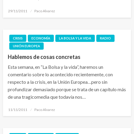
Publicado
29/11/2011
Paco Alvarez
el
CRISIS
ECONOMÍA
LA BOLSA Y LA VIDA
RADIO
UNIÓN EUROPEA
Hablemos de cosas concretas
Esta semana, en “La Bolsa y la vida”, haremos un
comentario sobre lo acontecido recientemente, con
respecto a la crisis, en la Unión Europea…pero sin
profundizar demasiado porque se trata de un capítulo más
de una tragicomedia que todavía nos…
Publicado
11/11/2011
Paco Alvarez
el