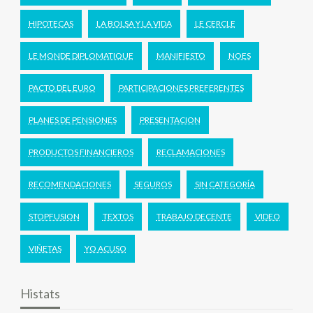
HIPOTECAS
LA BOLSA Y LA VIDA
LE CERCLE
LE MONDE DIPLOMATIQUE
MANIFIESTO
NOES
PACTO DEL EURO
PARTICIPACIONES PREFERENTES
PLANES DE PENSIONES
PRESENTACION
PRODUCTOS FINANCIEROS
RECLAMACIONES
RECOMENDACIONES
SEGUROS
SIN CATEGORÍA
STOPFUSION
TEXTOS
TRABAJO DECENTE
VIDEO
VIÑETAS
YO ACUSO
Histats