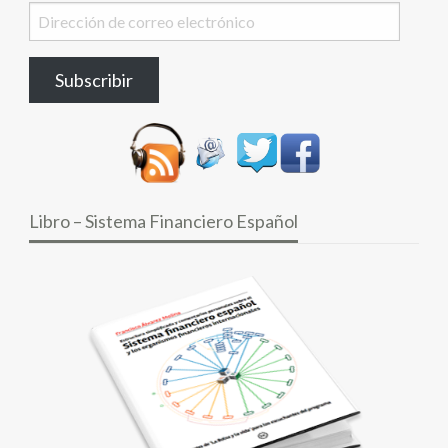
Dirección
de
correo
Subscribir
electrónico
Libro – Sistema Financiero Español