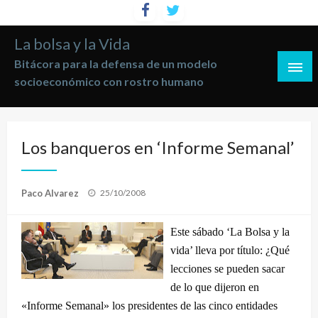
Saltar
al
La bolsa y la Vida
contenido
Bitácora para la defensa de un modelo
socioeconómico con rostro humano
Los banqueros en ‘Informe Semanal’
Publicado
Paco Alvarez
25/10/2008
el
Este sábado ‘La Bolsa y la
vida’ lleva por título: ¿Qué
lecciones se pueden sacar
de lo que dijeron en
«Informe Semanal» los presidentes de las cinco entidades