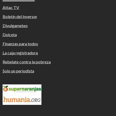
Attac TV
Boletín del Inversor
Divulgameteo
Dolceta
Finanzas para todos
La caja registradora
Rebelate contra la pobreza
Solo un periodista