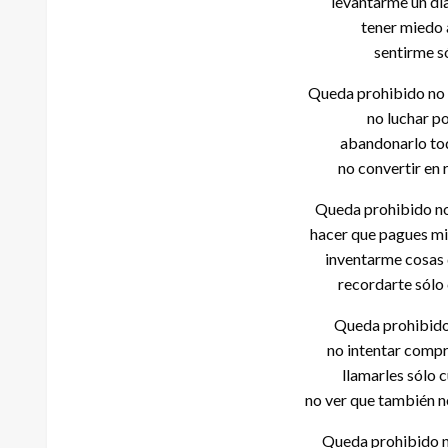
levantarme un día
tener miedo 
sentirme s
Queda prohibido no 
no luchar po
abandonarlo tod
no convertir en 
Queda prohibido no
hacer que pagues mi
inventarme cosas 
recordarte sólo
Queda prohibido
no intentar compr
llamarles sólo 
no ver que también n
Queda prohibido no