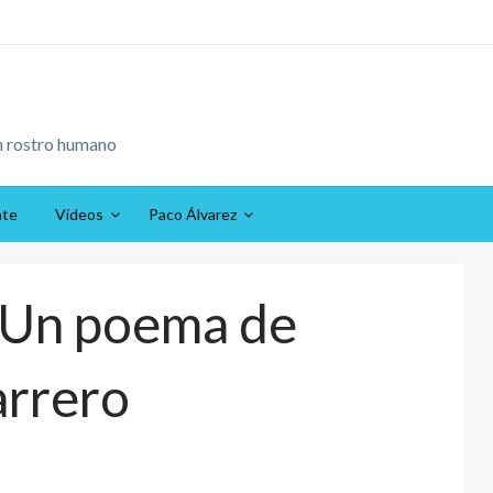
n rostro humano
ate
Vídeos
Paco Álvarez
’ Un poema de
arrero