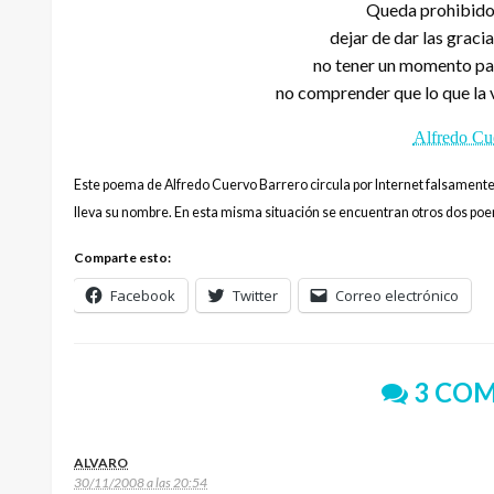
Queda prohibido 
dejar de dar las gracia
no tener un momento par
no comprender que lo que la v
Alfredo Cu
Este poema de Alfredo Cuervo Barrero circula por Internet falsament
lleva su nombre. En esta misma situación se encuentran otros dos poe
Comparte esto:
Facebook
Twitter
Correo electrónico
3 COM
ALVARO
30/11/2008 a las 20:54