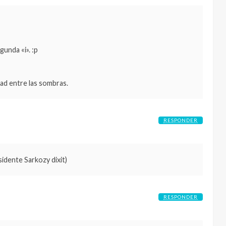
gunda «i». :p
dad entre las sombras.
RESPONDER
sidente Sarkozy dixit)
RESPONDER