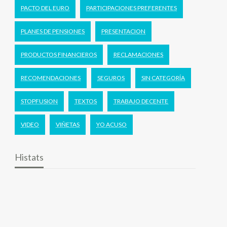
PACTO DEL EURO
PARTICIPACIONES PREFERENTES
PLANES DE PENSIONES
PRESENTACION
PRODUCTOS FINANCIEROS
RECLAMACIONES
RECOMENDACIONES
SEGUROS
SIN CATEGORÍA
STOPFUSION
TEXTOS
TRABAJO DECENTE
VIDEO
VIÑETAS
YO ACUSO
Histats