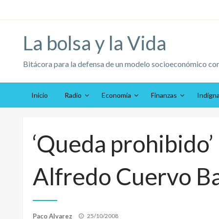
Saltar
al
contenido
La bolsa y la Vida
Bitácora para la defensa de un modelo socioeconómico co
Inicio
Radio
Economía
Finanzas
Indígn
‘Queda prohibido
Alfredo Cuervo B
Publicado
Paco Alvarez
25/10/2008