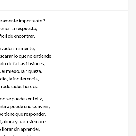
eramente importante ?,
erior la respuesta,
fícil de encontrar.
invaden mi mente,
arar lo que no entiende,
do de falsas ilusiones,
 el miedo, la riqueza,
odio, la indiferencia,
en adorados héroes.
o se puede ser feliz,
tira puede uno convivir,
se tiene que responder,
, ahora y para siempre :
llorar sin aprender,