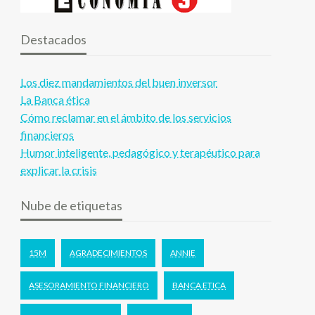
Destacados
Los diez mandamientos del buen inversor
La Banca ética
Cómo reclamar en el ámbito de los servicios
financieros
Humor inteligente, pedagógico y terapéutico para
explicar la crisis
Nube de etiquetas
15M
AGRADECIMIENTOS
ANNIE
ASESORAMIENTO FINANCIERO
BANCA ETICA