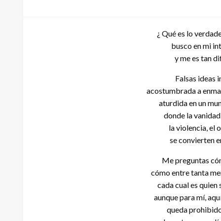
el
¿ Qué es lo verdad
busco en mi int
y me es tan di
Falsas ideas 
acostumbrada a enmasc
aturdida en un mun
donde la vanidad,
la violencia, el 
se convierten 
Me preguntas cóm
cómo entre tanta men
cada cual es quien 
aunque para mí, aquí
queda prohibido 