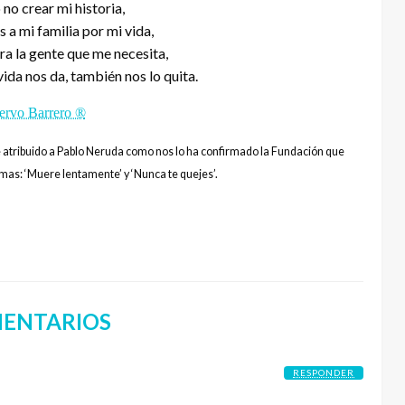
no crear mi historia,
s a mi familia por mi vida,
a la gente que me necesita,
ida nos da, también nos lo quita.
ervo Barrero ®
e
atribuido
a Pablo
Neruda
como nos lo ha confirmado la Fundación que
mas: ‘Muere lentamente’ y ‘Nunca te quejes’.
ENTARIOS
RESPONDER