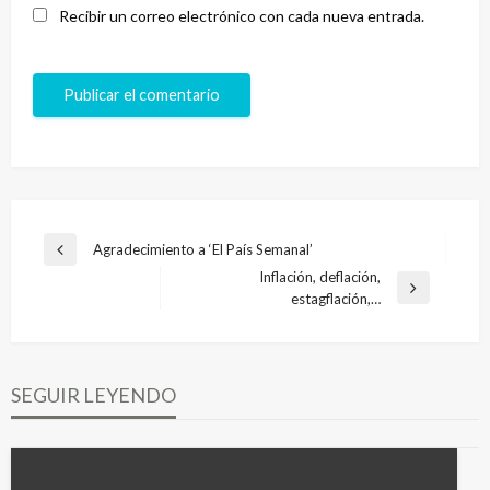
Recibir un correo electrónico con cada nueva entrada.
Navegación
Agradecimiento a ‘El País Semanal’
Entrada
de
Inflación, deflación,
anterior
Entrada
estagflación,…
entradas
siguiente
SEGUIR LEYENDO