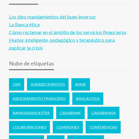
Los diez mandamientos del buen inversor
La Banca ética
Cómo reclamar en el ámbito de los servicios financieros
Humor inteligente, pedagógico y terapéutico para
explicar la crisis
Nube de etiquetas
15M
AGRADECIMIENTOS
ANNIE
ASESORAMIENTO FINANCIERO
BANCA ETICA
BANKIAERANUESTRA
CAIXABANK
CAIXABANKIA
COLABORACIONES
COMISIONES
CONFERENCIAS