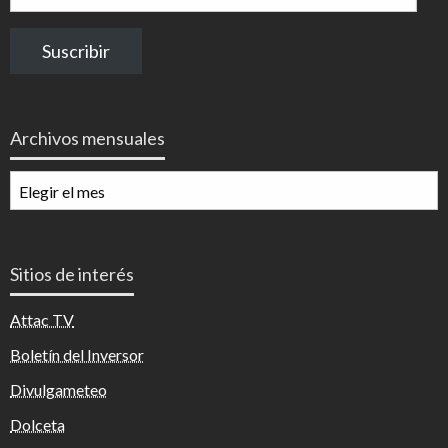
de
correo
Suscribir
electrónico
Archivos mensuales
Archivos
mensuales
Sitios de interés
Attac TV
Boletín del Inversor
Divulgameteo
Dolceta