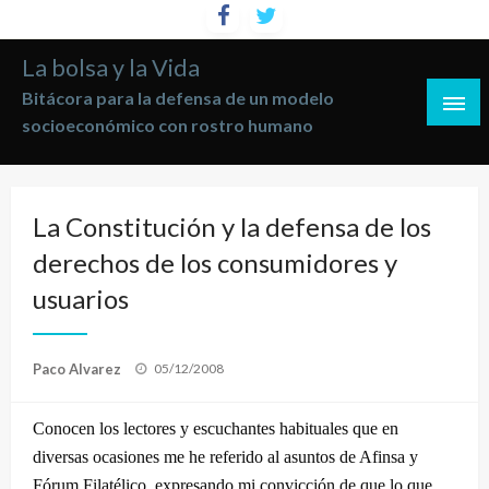
Saltar
al
La bolsa y la Vida
contenido
Bitácora para la defensa de un modelo
socioeconómico con rostro humano
La Constitución y la defensa de los
derechos de los consumidores y
usuarios
Publicado
Paco Alvarez
05/12/2008
el
Conocen los lectores y escuchantes habituales que en
diversas ocasiones me he referido al asuntos de Afinsa y
Fórum Filatélico, expresando mi convicción de que lo que