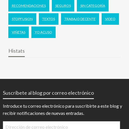
RECOMENDACIONES
SEGUROS
SIN CATEGORÍA
STOPFUSION
TEXTOS
TRABAJO DECENTE
VIDEO
VIÑETAS
YO ACUSO
Histats
Suscríbete al blog por correo electrónico
Introduce tu correo electrónico para suscribirte a este blog y
recibir notificaciones de nuevas entradas.
Dirección