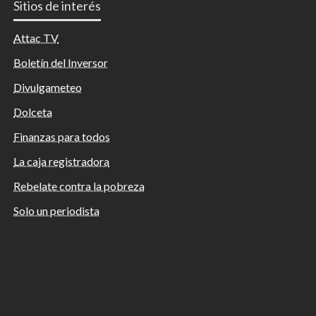
Sitios de interés
Attac TV
Boletín del Inversor
Divulgameteo
Dolceta
Finanzas para todos
La caja registradora
Rebelate contra la pobreza
Solo un periodista