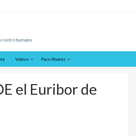
n rostro humano
ate
Vídeos
Paco Álvarez
OE el Euribor de