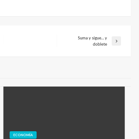
Suma y sigue… y
Entrada
doblete
siguiente
ECONOMÍA