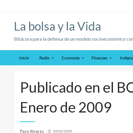
Saltar
al
contenido
La bolsa y la Vida
Bitácora para la defensa de un modelo socioeconómico co
Inicio
Radio
Economía
Finanzas
Indígn
Publicado en el B
Enero de 2009
Publicado
Paco Alvarez
03/02/2009