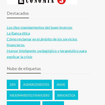
Destacados
Los diez mandamientos del buen inversor
La Banca ética
Cómo reclamar en el ámbito de los servicios
financieros
Humor inteligente, pedagógico y terapéutico para
explicar la crisis
Nube de etiquetas
15M
AGRADECIMIENTOS
ANNIE
ASESORAMIENTO FINANCIERO
BANCA ETICA