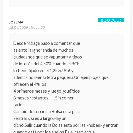
RESPONDER
JOSEMA
18/04/2009 a las 11:25
Desde Málaga paso a comentar que
asiento la ignorancia de muchos
ciudadanos que se «apuntan» a tipos
de interés del 4,50% cuando el BCE
lo tiene fijado en el 1,25%.!Ah! y
además no leen la letra pequeña.Un ejemplo,es que
ofrecen el 4% los
4 primeros meses y luego ¿qué?;los
8 meses restantes……,Sin comen_
tarios.
Cambio de tercio.La Bolsa está para
«entrar», si es a largo.Hay un
dicho.Salir cuando la Bolsa está por las «nubes» y entrar
cuando está por los suelos.Es el caso actual