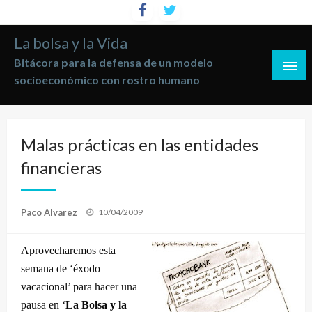
Saltar
al
La bolsa y la Vida
contenido
Bitácora para la defensa de un modelo
socioeconómico con rostro humano
Malas prácticas en las entidades
financieras
Publicado
Paco Alvarez
10/04/2009
el
Aprovecharemos esta
semana de ‘éxodo
vacacional’ para hacer una
pausa en ‘
La Bolsa y la