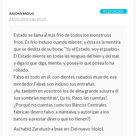
RESPONDER
ANONYMOUS
23/05/2009 a las 10:25
Estado se llama al más frío de todos los monstruos
fríos. Es frío incluso cuando miente; y ésta es la mentira
que se desliza de su boca: “Yo el Estado, soy el pueblo».
El Estado miente en todas las lenguas del bien y del mal;
y diga lo que diga, miente, y, posea lo que posea lo ha
robado.
Falso es todo en él; con dientes robados muerde, ese
mordedor.Falsas son incluso sus entrañas.
¡Ay, también en vosotros los de alma grande susurra él
sus sombrías mentiras!, (¡y tú, Paco, las cuentas!.
¿Porqué no cuentas como los Bancos Centrales
fabrican dinero falso, a mansalva, y autorizan a los
bancos a prestar dinero que no tienen?)
Así habló Zaratustra (mas en: Del nuevo Ídolo).