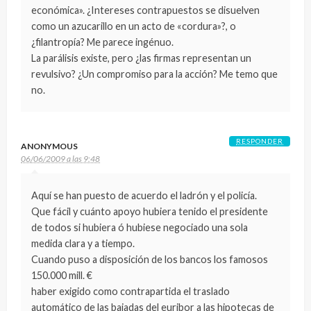
económica». ¿Intereses contrapuestos se disuelven
como un azucarillo en un acto de «cordura»?, o
¿filantropía? Me parece ingénuo.
La parálisis existe, pero ¿las firmas representan un
revulsivo? ¿Un compromiso para la acción? Me temo que
no.
RESPONDER
ANONYMOUS
06/06/2009 a las 9:48
Aquí se han puesto de acuerdo el ladrón y el policía.
Que fácil y cuánto apoyo hubiera tenido el presidente
de todos si hubiera ó hubiese negociado una sola
medida clara y a tiempo.
Cuando puso a disposición de los bancos los famosos
150.000 mill. €
haber exigido como contrapartida el traslado
automático de las bajadas del euribor a las hipotecas de