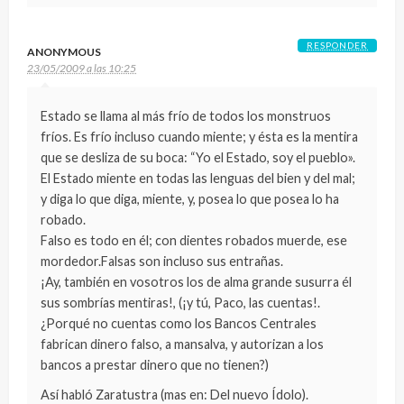
RESPONDER
ANONYMOUS
23/05/2009 a las 10:25
Estado se llama al más frío de todos los monstruos
fríos. Es frío incluso cuando miente; y ésta es la mentira
que se desliza de su boca: “Yo el Estado, soy el pueblo».
El Estado miente en todas las lenguas del bien y del mal;
y diga lo que diga, miente, y, posea lo que posea lo ha
robado.
Falso es todo en él; con dientes robados muerde, ese
mordedor.Falsas son incluso sus entrañas.
¡Ay, también en vosotros los de alma grande susurra él
sus sombrías mentiras!, (¡y tú, Paco, las cuentas!.
¿Porqué no cuentas como los Bancos Centrales
fabrican dinero falso, a mansalva, y autorizan a los
bancos a prestar dinero que no tienen?)
Así habló Zaratustra (mas en: Del nuevo Ídolo).