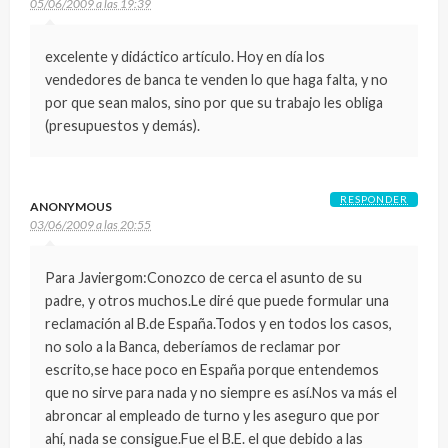
05/06/2009 a las 19:39
excelente y didáctico artículo. Hoy en día los
vendedores de banca te venden lo que haga falta, y no
por que sean malos, sino por que su trabajo les obliga
(presupuestos y demás).
RESPONDER
ANONYMOUS
03/06/2009 a las 20:55
Para Javiergom:Conozco de cerca el asunto de su
padre, y otros muchos.Le diré que puede formular una
reclamación al B.de España.Todos y en todos los casos,
no solo a la Banca, deberíamos de reclamar por
escrito,se hace poco en España porque entendemos
que no sirve para nada y no siempre es así.Nos va más el
abroncar al empleado de turno y les aseguro que por
ahí, nada se consigue.Fue el B.E. el que debido a las