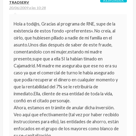
TRADSERV
20/06/2009 a las 10:28
Hola a tod@s, Gracias al programa de RNE, supe de la
existencia de estos fondo «preferentes». No creia, al
oirlo, que hubiesen pillado a nadie de mi familia en el
asunto.Unos dias después de saber de este fraude,
comentandolo con mi mujer,estando mi madre
presente,supe que a ella SI la habían timado en
Cajamadrid. Mi madre me aseguraba que ese no era su
caso ya que el comercial de turno le habia asegurado
que podia recuperar el dinero en cualquier momento y
que la rentabilidad del 7% se le retribuiría de
inmediato.Ella, cliente de esa entidad de toda la vida,
confió en el citado personaje.
Ahora, estamos en trámite de anular dicha inversión.
Veo aqui que efectivamente (tal vez por haber recibido
instrucciones para ello), las entidades de ahorro, están
enfocados en el grupo de los mayores como blanco de
su re-capitalización.