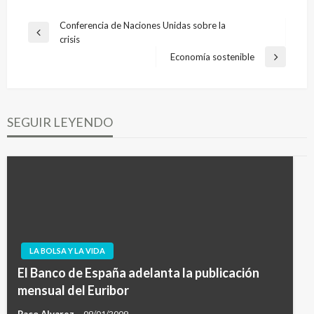
Navegación
Conferencia de Naciones Unidas sobre la
Entrada
crisis
de
anterior
Economía sostenible
Entrada
entradas
siguiente
SEGUIR LEYENDO
LA BOLSA Y LA VIDA
El Banco de España adelanta la publicación
mensual del Euribor
Paco Alvarez
09/01/2009