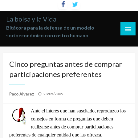
Saltar
al
La bolsa y la Vida
contenido
Bitácora para la defensa de un modelo
socioeconómico con rostro humano
Cinco preguntas antes de comprar
participaciones preferentes
Publicado
Paco Alvarez
28/05/2009
el
Ante el interés que han suscitado, reproduzco los
consejos en forma de preguntas que deben
realizarse antes de comprar participaciones
preferentes de cualquier entidad que las ofrezca.