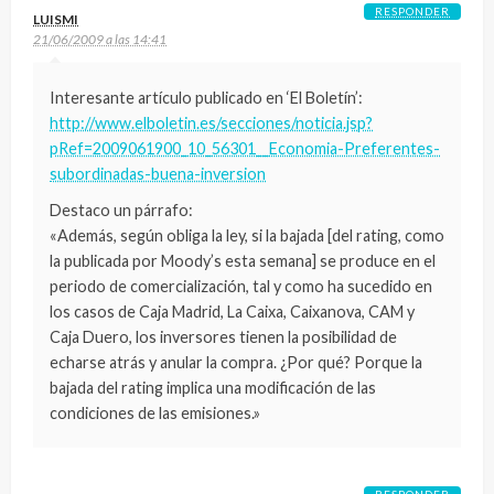
RESPONDER
LUISMI
21/06/2009 a las 14:41
Interesante artículo publicado en ‘El Boletín’:
http://www.elboletin.es/secciones/noticia.jsp?
pRef=2009061900_10_56301__Economia-Preferentes-
subordinadas-buena-inversion
Destaco un párrafo:
«Además, según obliga la ley, si la bajada [del rating, como
la publicada por Moody’s esta semana] se produce en el
periodo de comercialización, tal y como ha sucedido en
los casos de Caja Madrid, La Caixa, Caixanova, CAM y
Caja Duero, los inversores tienen la posibilidad de
echarse atrás y anular la compra. ¿Por qué? Porque la
bajada del rating implica una modificación de las
condiciones de las emisiones.»
RESPONDER