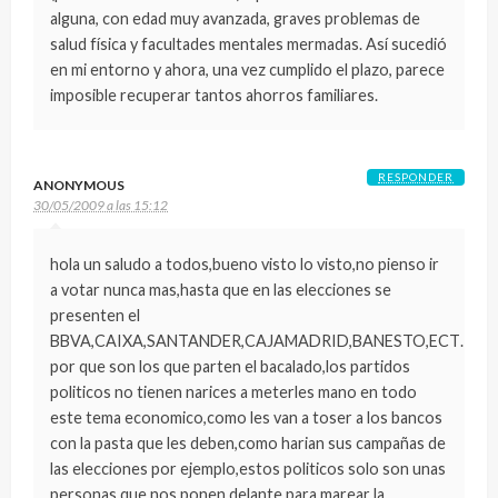
alguna, con edad muy avanzada, graves problemas de
salud física y facultades mentales mermadas. Así sucedió
en mi entorno y ahora, una vez cumplido el plazo, parece
imposible recuperar tantos ahorros familiares.
RESPONDER
ANONYMOUS
30/05/2009 a las 15:12
hola un saludo a todos,bueno visto lo visto,no pienso ir
a votar nunca mas,hasta que en las elecciones se
presenten el
BBVA,CAIXA,SANTANDER,CAJAMADRID,BANESTO,ECT…
por que son los que parten el bacalado,los partidos
politicos no tienen narices a meterles mano en todo
este tema economico,como les van a toser a los bancos
con la pasta que les deben,como harian sus campañas de
las elecciones por ejemplo,estos politicos solo son unas
personas que nos ponen delante para marear la