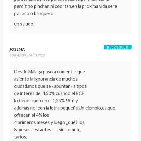
perdiz,no pinchan ni coortan,en la proxima vida sere
politico o banquero.
un saludo.
RESPONDER
JOSEMA
18/04/2009 a las 9:25
Desde Málaga paso a comentar que
asiento la ignorancia de muchos
ciudadanos que se «apuntan» a tipos
de interés del 4,50% cuando el BCE
lo tiene fijado en el 1,25%.!Ah! y
además no leen la letra pequeña.Un ejemplo,es que
ofrecen el 4% los
4 primeros meses y luego ¿qué?;los
8 meses restantes……,Sin comen_
tarios.