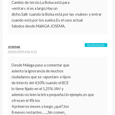
Cambio de tercio.La Bolsa está para
«entrar», si es a largo.Hay un
dicho.Salir cuando la Bolsa está por las «nubes» y entrar
cuando está por los suelos.Es el caso actual
Saludos desde MálAGA JOSEMA.
RESPONDER
JOSEMA
18/04/2009 a las 9:25
Desde Málaga paso a comentar que
asiento la ignorancia de muchos
ciudadanos que se «apuntan» a tipos
de interés del 4,50% cuando el BCE
lo tiene fijado en el 1,25%.!Ah! y
además no leen la letra pequeña.Un ejemplo,es que
ofrecen el 4% los
4 primeros meses y luego ¿qué?;los
8 meses restantes……,Sin comen_