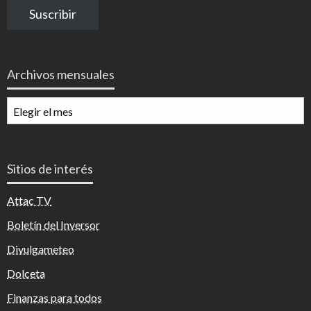
correo
Suscribir
electrónico
Archivos mensuales
Archivos
mensuales
Sitios de interés
Attac TV
Boletín del Inversor
Divulgameteo
Dolceta
Finanzas para todos