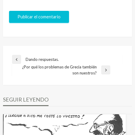
Navegación
Dando respuestas.
Entrada
de
¿Por qué los problemas de Grecia también
anterior
Entrada
son nuestros?
entradas
siguiente
SEGUIR LEYENDO