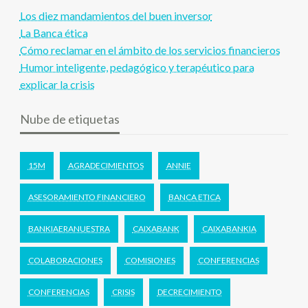
Los diez mandamientos del buen inversor
La Banca ética
Cómo reclamar en el ámbito de los servicios financieros
Humor inteligente, pedagógico y terapéutico para
explicar la crisis
Nube de etiquetas
15M
AGRADECIMIENTOS
ANNIE
ASESORAMIENTO FINANCIERO
BANCA ETICA
BANKIAERANUESTRA
CAIXABANK
CAIXABANKIA
COLABORACIONES
COMISIONES
CONFERENCIAS
CONFERENCIAS
CRISIS
DECRECIMIENTO