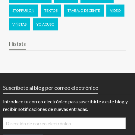
STOPFUSION
TEXTOS
TRABAJO DECENTE
VIDEO
VIÑETAS
YO ACUSO
Histats
Suscríbete al blog por correo electrónico
Introduce tu correo electrónico para suscribirte a este blog y
recibir notificaciones de nuevas entradas.
Dirección
de