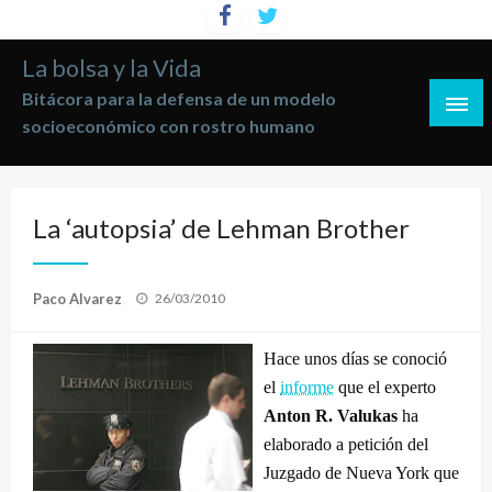
Saltar
al
La bolsa y la Vida
contenido
Bitácora para la defensa de un modelo
socioeconómico con rostro humano
La ‘autopsia’ de Lehman Brother
Publicado
Paco Alvarez
26/03/2010
el
Hace unos días se conoció
el
informe
que el experto
Anton R. Valukas
ha
elaborado a petición del
Juzgado de Nueva York que