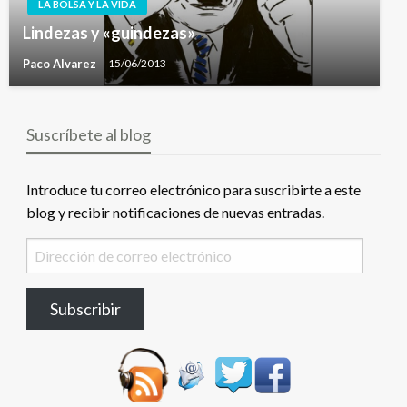
LA BOLSA Y LA VIDA
Lindezas y «guindezas»
Paco Alvarez
15/06/2013
Suscríbete al blog
Introduce tu correo electrónico para suscribirte a este
blog y recibir notificaciones de nuevas entradas.
Dirección
de
correo
Subscribir
electrónico