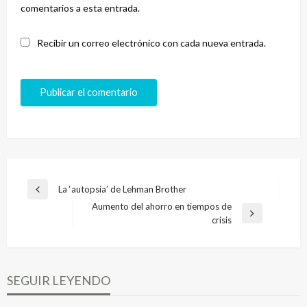
comentarios a esta entrada.
Recibir un correo electrónico con cada nueva entrada.
Navegación
La ‘autopsia’ de Lehman Brother
Entrada
de
Aumento del ahorro en tiempos de
anterior
Entrada
crisis
entradas
siguiente
SEGUIR LEYENDO