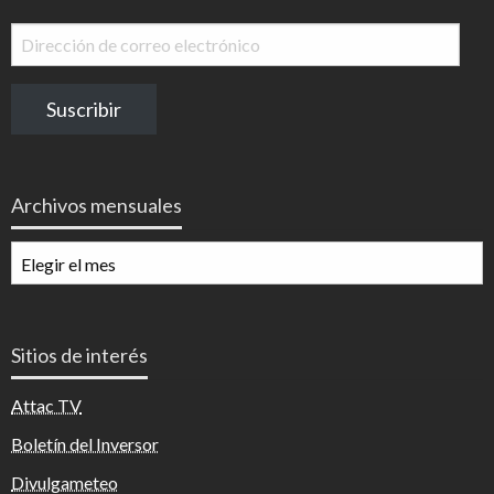
Dirección
de
correo
Suscribir
electrónico
Archivos mensuales
Archivos
mensuales
Sitios de interés
Attac TV
Boletín del Inversor
Divulgameteo