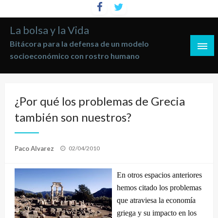
Saltar
al
La bolsa y la Vida
contenido
Bitácora para la defensa de un modelo
socioeconómico con rostro humano
¿Por qué los problemas de Grecia
también son nuestros?
Publicado
Paco Alvarez
02/04/2010
el
En otros espacios anteriores
hemos citado los problemas
que atraviesa la economía
griega y su impacto en los