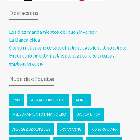
Destacados
Los diez mandamientos del buen inversor
La Banca ética
Cómo reclamar en el ámbito de los servicios financieros
Humor inteligente, pedagógico y terapéutico para
explicar la crisis
Nube de etiquetas
15M
AGRADECIMIENTOS
ANNIE
ASESORAMIENTO FINANCIERO
BANCA ETICA
BANKIAERANUESTRA
CAIXABANK
CAIXABANKIA