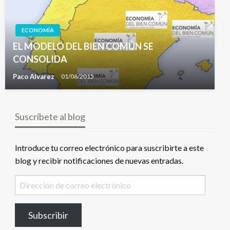
ECONOMÍA
EL MODELO DEL BIEN COMÚN SE
CONSOLIDA
Paco Alvarez
01/06/2015
Suscríbete al blog
Introduce tu correo electrónico para suscribirte a este
blog y recibir notificaciones de nuevas entradas.
Dirección
de
correo
Subscribir
electrónico