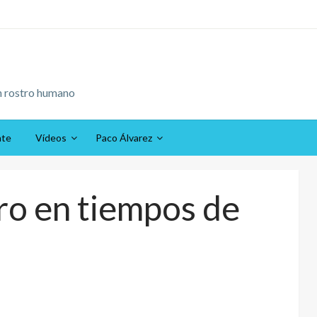
n rostro humano
ate
Vídeos
Paco Álvarez
ro en tiempos de