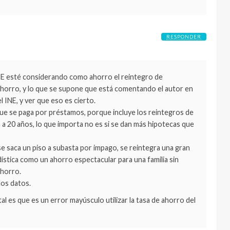
RESPONDER
 INE esté considerando como ahorro el reintegro de
horro, y lo que se supone que está comentando el autor en
l INE, y ver que eso es cierto.
que se paga por préstamos, porque incluye los reintegros de
 a 20 años, lo que importa no es si se dan más hipotecas que
e saca un piso a subasta por impago, se reintegra una gran
dística como un ahorro espectacular para una familia sin
ahorro.
los datos.
l es que es un error mayúsculo utilizar la tasa de ahorro del