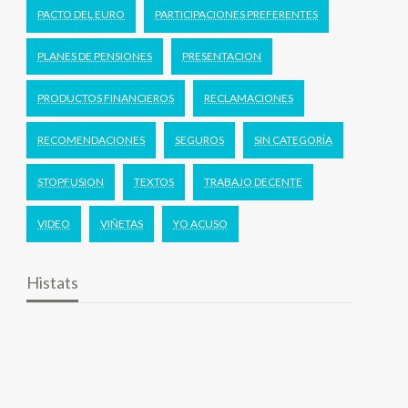
PACTO DEL EURO
PARTICIPACIONES PREFERENTES
PLANES DE PENSIONES
PRESENTACION
PRODUCTOS FINANCIEROS
RECLAMACIONES
RECOMENDACIONES
SEGUROS
SIN CATEGORÍA
STOPFUSION
TEXTOS
TRABAJO DECENTE
VIDEO
VIÑETAS
YO ACUSO
Histats