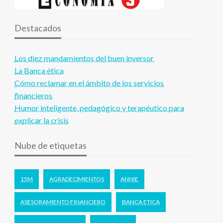
Destacados
Los diez mandamientos del buen inversor
La Banca ética
Cómo reclamar en el ámbito de los servicios
financieros
Humor inteligente, pedagógico y terapéutico para
explicar la crisis
Nube de etiquetas
15M
AGRADECIMIENTOS
ANNIE
ASESORAMIENTO FINANCIERO
BANCA ETICA