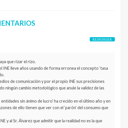
ENTARIOS
RESPONDER
ya que rizar el rizo.
e el INE lleve años usando de forma erronea el concepto ‘tasa
lo.
 medios de comunicación y por el propio INE sus precisiones
o ningún cambio metodológico que anule la validez de las
s entidades sin ánimo de lucro’ ha crecido en el último año y en
azones de ello tienen que ver con el ‘parón’ del consumo que
INE y al Sr. Álvarez que admitir que la realidad no es la que