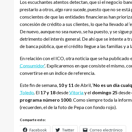
Los
escuchantes
atentos detectan, que si el negocio banc
prestarlo a otros,
algo raro sucede,
puesto que no se está
conscientes de que las entidades financieras han
prioriz
concesión de crédito a sus clientes, lo que ha llevado al
De nuevo, aunque no sea nuevo, se ha puesto, y se sigue p
detrimento del interés general. De ahí que se intente a tr
de banca pública, que el crédito llegue a las familias y a 
En relación con el
ICO
, otra noticia que se ha publicado e
Consumidor
‘. Explicaremos en que consiste el mismo, co
convertirse en un índice de referencia.
Este fin de semana,
10 y 11
de Abril, ‘
No es un día cual
Toledo
. El
17 y 18
desde
Vitoria
y el
domingo 25
desde e
programa número 1000
. Como siempre toda la inform
(recuerden, el de la foto de Pepa con fondo rojo).
Comparte esto:
Facebook
Twitter
Correo electrónico