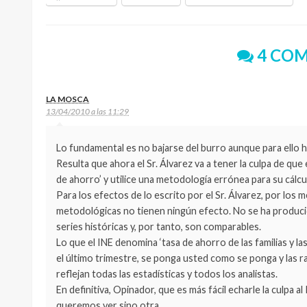
4 COM
LA MOSCA
13/04/2010 a las 11:29
Lo fundamental es no bajarse del burro aunque para ello ha
Resulta que ahora el Sr. Álvarez va a tener la culpa de qu
de ahorro’ y utilice una metodología errónea para su cálcu
Para los efectos de lo escrito por el Sr. Álvarez, por los
metodológicas no tienen ningún efecto. No se ha producid
series históricas y, por tanto, son comparables.
Lo que el INE denomina ‘tasa de ahorro de las familias y la
el último trimestre, se ponga usted como se ponga y las r
reflejan todas las estadísticas y todos los analistas.
En definitiva, Opinador, que es más fácil echarle la culpa al 
queremos ver sino otra.