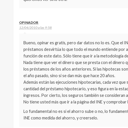
OPINADOR
12/04/2010 a las 9:58
Bueno, opinar es gratis, pero dar datos no lo es. Que el
préstamos desvirtúa lo que todo el mundo entiende por a
función de este dato. Sólo tiene que ir a la metodología de
Nada tiene que ver el dinero que se presta con el dinero 
los préstamos de los años anteriores. Si las hipotecas son
el año pasado, sino si se dan más que hace 20 años.
Además están las ejecuciones hipotecarias, cada vez que s
cantidad del préstamo hipotecario, y eso figura en la esta
ingresos. Por cierto, los seguros también se consideran 
No tiene usted más que ir a la página del INE y comprobar 
Lo fundamental no es si el ahorro sube o no, lo fundamenta
INE como medida del ahorro, y creerselo.