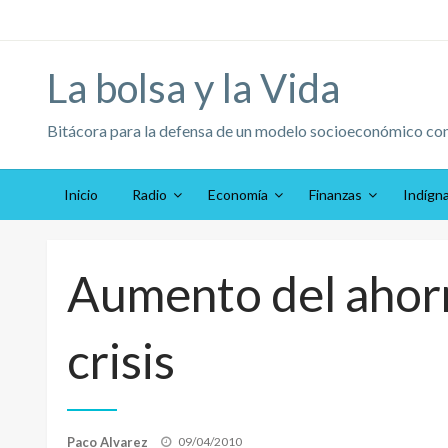
Saltar
al
contenido
La bolsa y la Vida
Bitácora para la defensa de un modelo socioeconómico co
Inicio
Radio
Economía
Finanzas
Indígn
Aumento del ahor
crisis
Publicado
Paco Alvarez
09/04/2010