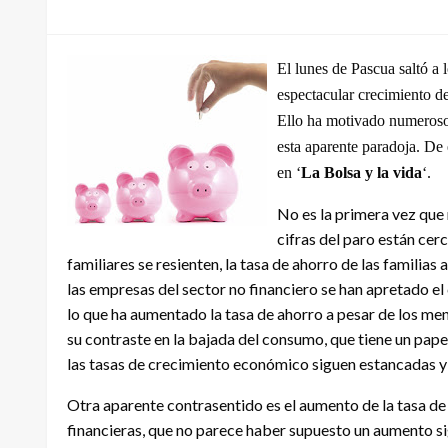
el
El lunes de Pascua saltó a 
espectacular crecimiento de
Ello ha motivado numeroso
esta aparente paradoja. De 
en ‘
La Bolsa y la vida
‘.
No es la primera vez que
cifras del paro están cer
familiares se resienten, la tasa de ahorro de las familias
las empresas del sector no financiero se han apretado el 
lo que ha aumentado la tasa de ahorro a pesar de los meno
su contraste en la bajada del consumo, que tiene un pape
las tasas de crecimiento económico siguen estancadas y 
Otra aparente
contrasentido
es el aumento de la tasa de 
financieras, que no parece haber supuesto un aumento
s