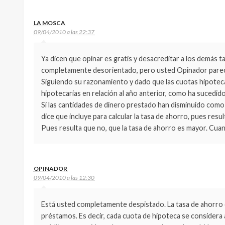
LA MOSCA
09/04/2010 a las 22:37
Ya dicen que opinar es gratis y desacreditar a los demás t
completamente desorientado, pero usted Opinador parec
Siguiendo su razonamiento y dado que las cuotas hipotecari
hipotecarias en relación al año anterior, como ha sucedido
Si las cantidades de dinero prestado han disminuido como
dice que incluye para calcular la tasa de ahorro, pues resu
Pues resulta que no, que la tasa de ahorro es mayor. Cuan
OPINADOR
09/04/2010 a las 12:30
Está usted completamente despistado. La tasa de ahorro 
préstamos. Es decir, cada cuota de hipoteca se considera