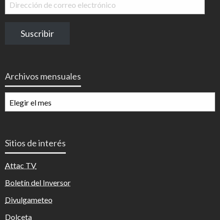
Dirección
de
correo
Suscribir
electrónico
Archivos mensuales
Archivos
mensuales
Sitios de interés
Attac TV
Boletín del Inversor
Divulgameteo
Dolceta