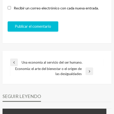
Recibir un correo electrónico con cada nueva entrada.
Navegación
Una economía al servicio del ser humano.
Entrada
de
Economía: el arte del bienestar o el origen de
anterior
Entrada
las desigualdades
entradas
siguiente
SEGUIR LEYENDO