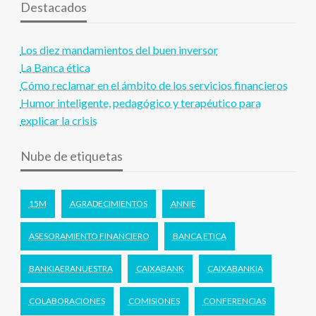
Destacados
Los diez mandamientos del buen inversor
La Banca ética
Cómo reclamar en el ámbito de los servicios financieros
Humor inteligente, pedagógico y terapéutico para
explicar la crisis
Nube de etiquetas
15M
AGRADECIMIENTOS
ANNIE
ASESORAMIENTO FINANCIERO
BANCA ETICA
BANKIAERANUESTRA
CAIXABANK
CAIXABANKIA
COLABORACIONES
COMISIONES
CONFERENCIAS