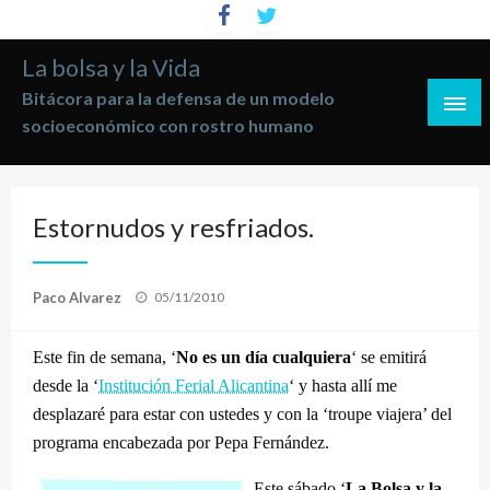
Saltar
al
La bolsa y la Vida
contenido
Bitácora para la defensa de un modelo
socioeconómico con rostro humano
Estornudos y resfriados.
Publicado
Paco Alvarez
05/11/2010
el
Este fin de semana, ‘
No es un día cualquiera
‘ se emitirá
desde la ‘
Institución Ferial Alicantina
‘ y hasta allí me
desplazaré para estar con ustedes y con la ‘troupe viajera’ del
programa encabezada por Pepa Fernández.
Este sábado ‘
La Bolsa y la