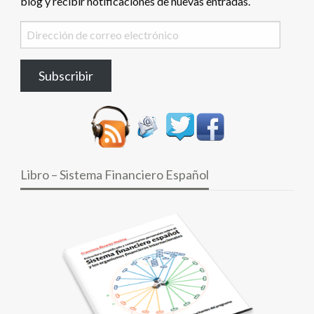
blog y recibir notificaciones de nuevas entradas.
Dirección
de
correo
Subscribir
electrónico
Libro – Sistema Financiero Español