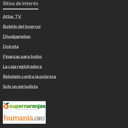
Sitios de interés
Attac TV
Boletín del Inversor
Divulgameteo
Dolceta
Finanzas para todos
La caja registradora
Rebelate contra la pobreza
Solo un periodista