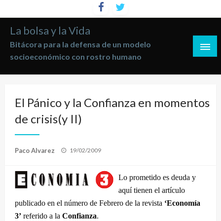
Saltar
al
La bolsa y la Vida
contenido
Bitácora para la defensa de un modelo
socioeconómico con rostro humano
El Pánico y la Confianza en momentos
de crisis(y II)
Publicado
Paco Alvarez
19/02/2009
el
Lo prometido es deuda y
aquí tienen el artículo
publicado en el número de Febrero de la revista
‘Economía
3’
referido a la
Confianza
.