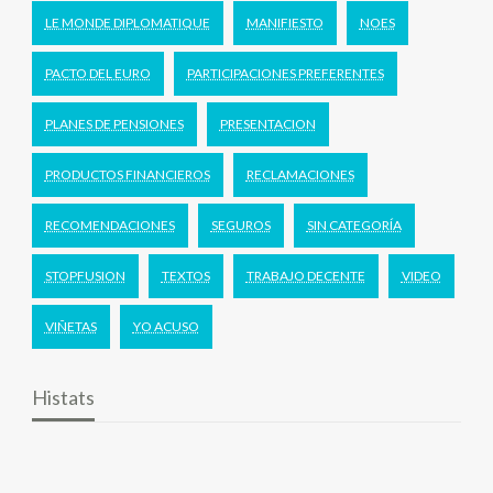
LE MONDE DIPLOMATIQUE
MANIFIESTO
NOES
PACTO DEL EURO
PARTICIPACIONES PREFERENTES
PLANES DE PENSIONES
PRESENTACION
PRODUCTOS FINANCIEROS
RECLAMACIONES
RECOMENDACIONES
SEGUROS
SIN CATEGORÍA
STOPFUSION
TEXTOS
TRABAJO DECENTE
VIDEO
VIÑETAS
YO ACUSO
Histats