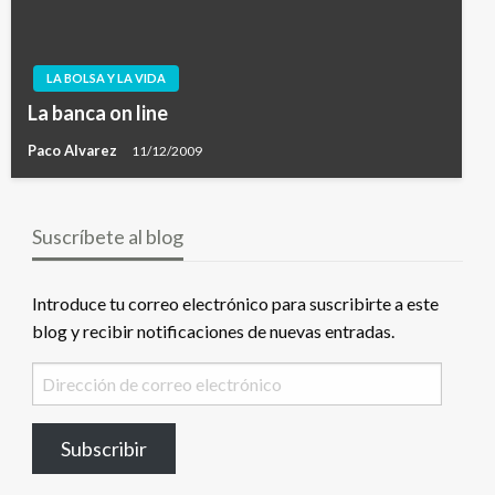
LA BOLSA Y LA VIDA
La banca on line
Paco Alvarez
11/12/2009
Suscríbete al blog
Introduce tu correo electrónico para suscribirte a este
blog y recibir notificaciones de nuevas entradas.
Dirección
de
correo
Subscribir
electrónico