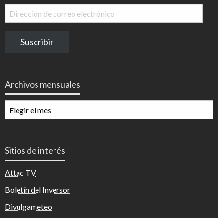
Dirección
de
correo
Suscribir
electrónico
Archivos mensuales
Archivos
mensuales
Sitios de interés
Attac TV
Boletín del Inversor
Divulgameteo