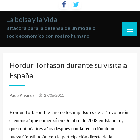
Saltar
al
La bolsa y la Vida
contenido
Bitácora para la defensa de un modelo
socioeconómico con rostro humano
Hórdur Torfason durante su visita a
España
Publicado
Paco Alvarez
29/06/2011
el
Hördur Torfason fue uno de los impulsores de la ‘revolución
silenciosa’ que comenzó en Octubre de 2008 en Islandia y
que continúa tres años después con la redacción de una
nueva Constitución con la participación directa de la