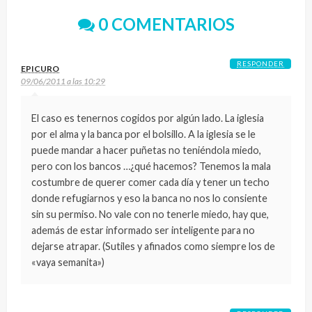
0 COMENTARIOS
RESPONDER
EPICURO
09/06/2011 a las 10:29
El caso es tenernos cogidos por algún lado. La iglesia
por el alma y la banca por el bolsillo. A la iglesia se le
puede mandar a hacer puñetas no teniéndola miedo,
pero con los bancos …¿qué hacemos? Tenemos la mala
costumbre de querer comer cada día y tener un techo
donde refugiarnos y eso la banca no nos lo consiente
sin su permiso. No vale con no tenerle miedo, hay que,
además de estar informado ser inteligente para no
dejarse atrapar. (Sutiles y afinados como siempre los de
«vaya semanita»)