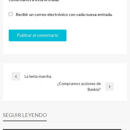
Recibir un correo electrónico con cada nueva entrada.
Navegación
La lenta marcha.
Entrada
de
¿Compramos acciones de
anterior
Entrada
Bankia?
entradas
siguiente
SEGUIR LEYENDO