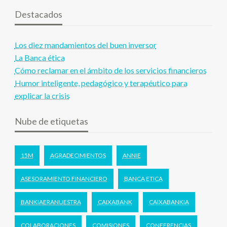
Destacados
Los diez mandamientos del buen inversor
La Banca ética
Cómo reclamar en el ámbito de los servicios financieros
Humor inteligente, pedagógico y terapéutico para
explicar la crisis
Nube de etiquetas
15M
AGRADECIMIENTOS
ANNIE
ASESORAMIENTO FINANCIERO
BANCA ETICA
BANKIAERANUESTRA
CAIXABANK
CAIXABANKIA
COLABORACIONES
COMISIONES
CONFERENCIAS