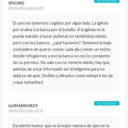
RESPONDER
EPICURO
09/06/2011 a las 10:29
El caso es tenernos cogidos por algún lado. La iglesia
por el alma y la banca por el bolsillo. A la iglesia se le
puede mandar a hacer puñetas no teniéndola miedo,
pero con los bancos …¿qué hacemos? Tenemos la mala
costumbre de querer comer cada día y tener un techo
donde refugiarnos y eso la banca no nos lo consiente
sin su permiso. No vale con no tenerle miedo, hay que,
además de estar informado ser inteligente para no
dejarse atrapar. (Sutiles y afinados como siempre los de
«vaya semanita»)
RESPONDER
LLUM SÁNCHEZ P.
08/06/2011 a las 16:11
Excelente humor que es la mejor manera de ejercer la