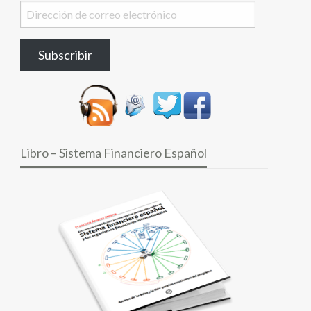
Dirección
de
correo
Subscribir
electrónico
Libro – Sistema Financiero Español