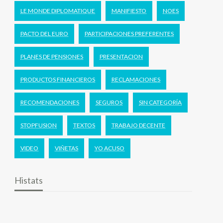
LE MONDE DIPLOMATIQUE
MANIFIESTO
NOES
PACTO DEL EURO
PARTICIPACIONES PREFERENTES
PLANES DE PENSIONES
PRESENTACION
PRODUCTOS FINANCIEROS
RECLAMACIONES
RECOMENDACIONES
SEGUROS
SIN CATEGORÍA
STOPFUSION
TEXTOS
TRABAJO DECENTE
VIDEO
VIÑETAS
YO ACUSO
Histats