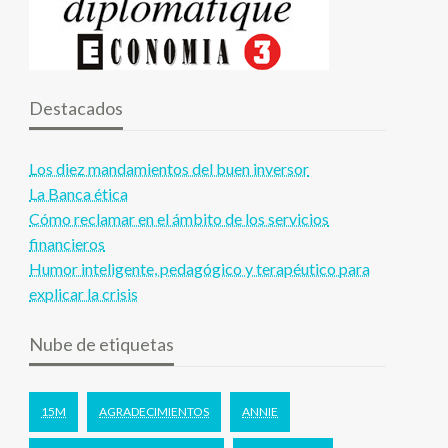
Destacados
Los diez mandamientos del buen inversor
La Banca ética
Cómo reclamar en el ámbito de los servicios
financieros
Humor inteligente, pedagógico y terapéutico para
explicar la crisis
Nube de etiquetas
15M
AGRADECIMIENTOS
ANNIE