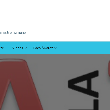
n rostro humano
ate
Vídeos
Paco Álvarez