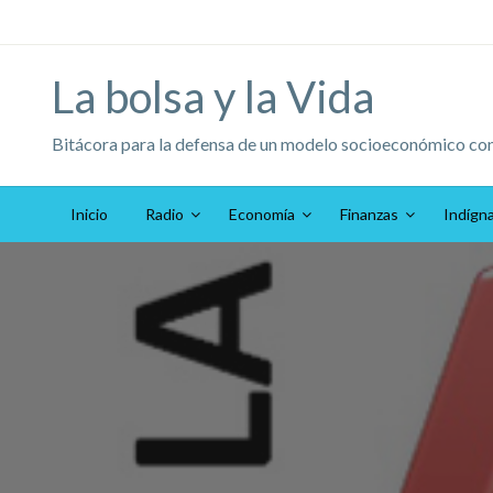
Saltar
al
contenido
La bolsa y la Vida
Bitácora para la defensa de un modelo socioeconómico co
Inicio
Radio
Economía
Finanzas
Indígn