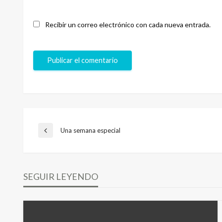
Recibir un correo electrónico con cada nueva entrada.
Navegación
Una semana especial
Entrada
anterior
de
SEGUIR LEYENDO
entradas