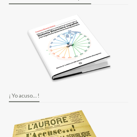
¡ Yo acuso… !