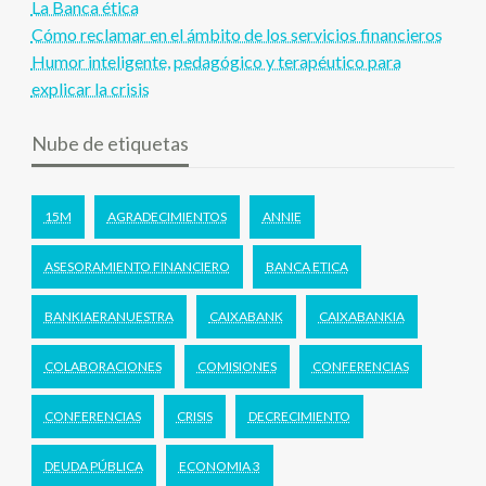
La Banca ética
Cómo reclamar en el ámbito de los servicios financieros
Humor inteligente, pedagógico y terapéutico para
explicar la crisis
Nube de etiquetas
15M
AGRADECIMIENTOS
ANNIE
ASESORAMIENTO FINANCIERO
BANCA ETICA
BANKIAERANUESTRA
CAIXABANK
CAIXABANKIA
COLABORACIONES
COMISIONES
CONFERENCIAS
CONFERENCIAS
CRISIS
DECRECIMIENTO
DEUDA PÚBLICA
ECONOMIA 3