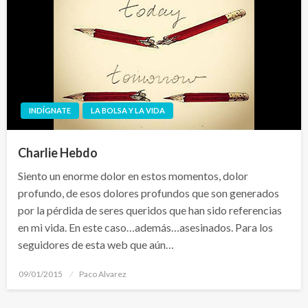
INDÍGNATE
LA BOLSA Y LA VIDA
Charlie Hebdo
Siento un enorme dolor en estos momentos, dolor
profundo, de esos dolores profundos que son generados
por la pérdida de seres queridos que han sido referencias
en mi vida. En este caso…además…asesinados. Para los
seguidores de esta web que aún…
Publicado
09/01/2015
Paco Alvarez
el