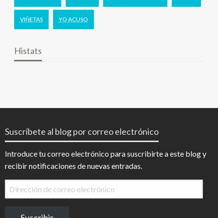
VIÑETAS
YO ACUSO
Histats
Suscríbete al blog por correo electrónico
Introduce tu correo electrónico para suscribirte a este blog y
recibir notificaciones de nuevas entradas.
Dirección
de
correo
Suscribir