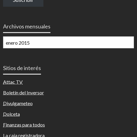
electrónico
Archivos mensuales
Archivos
mensuales
Sitios de interés
Attac TV
Boletín del Inversor
Divulgameteo
Dolceta
Finanzas para todos
La caja registradora