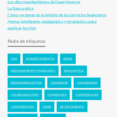
Los diez mandamientos del buen inversor
La Banca ética
Cómo reclamar en el ámbito de los servicios financieros
Humor inteligente, pedagógico y terapéutico para
explicar la crisis
Nube de etiquetas
15M
AGRADECIMIENTOS
ANNIE
ASESORAMIENTO FINANCIERO
BANCA ETICA
BANKIAERANUESTRA
CAIXABANK
CAIXABANKIA
COLABORACIONES
COMISIONES
CONFERENCIAS
CONFERENCIAS
CRISIS
DECRECIMIENTO