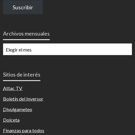
correo
Suscribir
electrónico
Archivos mensuales
Archivos
mensuales
Sitios de interés
Attac TV
Boletín del Inversor
Divulgameteo
Dolceta
Finanzas para todos