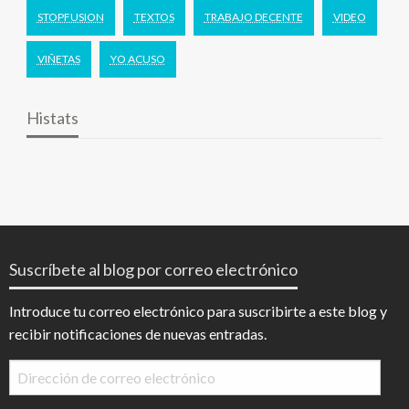
STOPFUSION
TEXTOS
TRABAJO DECENTE
VIDEO
VIÑETAS
YO ACUSO
Histats
Suscríbete al blog por correo electrónico
Introduce tu correo electrónico para suscribirte a este blog y
recibir notificaciones de nuevas entradas.
Dirección
de