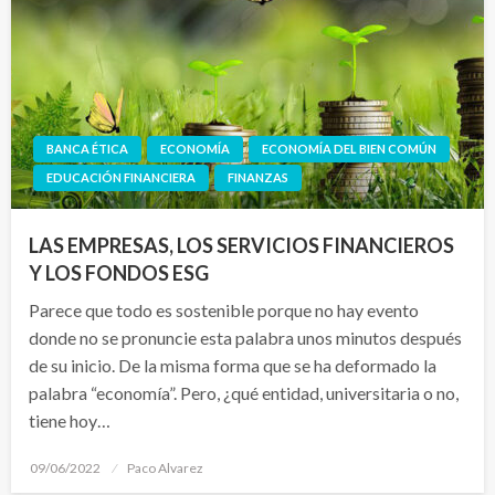
BANCA ÉTICA
ECONOMÍA
ECONOMÍA DEL BIEN COMÚN
EDUCACIÓN FINANCIERA
FINANZAS
LAS EMPRESAS, LOS SERVICIOS FINANCIEROS
Y LOS FONDOS ESG
Parece que todo es sostenible porque no hay evento
donde no se pronuncie esta palabra unos minutos después
de su inicio. De la misma forma que se ha deformado la
palabra “economía”. Pero, ¿qué entidad, universitaria o no,
tiene hoy…
Publicado
09/06/2022
Paco Alvarez
el