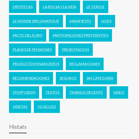
HIPOTECAS
LA BOLSA Y LA VIDA
LE CERCLE
LE MONDE DIPLOMATIQUE
MANIFIESTO
NOES
PACTO DEL EURO
PARTICIPACIONES PREFERENTES
PLANES DE PENSIONES
PRESENTACION
PRODUCTOS FINANCIEROS
RECLAMACIONES
RECOMENDACIONES
SEGUROS
SIN CATEGORÍA
STOPFUSION
TEXTOS
TRABAJO DECENTE
VIDEO
VIÑETAS
YO ACUSO
Histats