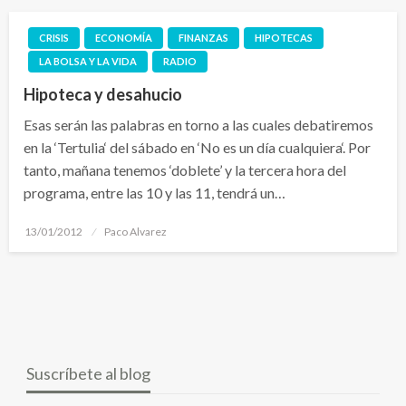
CRISIS
ECONOMÍA
FINANZAS
HIPOTECAS
LA BOLSA Y LA VIDA
RADIO
Hipoteca y desahucio
Esas serán las palabras en torno a las cuales debatiremos
en la ‘Tertulia‘ del sábado en ‘No es un día cualquiera‘. Por
tanto, mañana tenemos ‘doblete’ y la tercera hora del
programa, entre las 10 y las 11, tendrá un…
Publicado
13/01/2012
Paco Alvarez
el
Suscríbete al blog