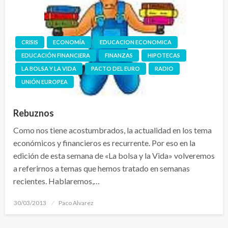
CRISIS
ECONOMÍA
EDUCACION ECONOMICA
EDUCACIÓN FINANCIERA
FINANZAS
HIPOTECAS
LA BOLSA Y LA VIDA
PACTO DEL EURO
RADIO
UNIÓN EUROPEA
Rebuznos
Como nos tiene acostumbrados, la actualidad en los tema
económicos y financieros es recurrente. Por eso en la
edición de esta semana de «La bolsa y la Vida» volveremos
a referirnos a temas que hemos tratado en semanas
recientes. Hablaremos,…
Publicado
30/03/2013
Paco Alvarez
el