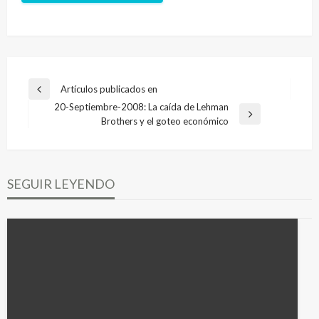
Navegación
Artículos publicados en
Entrada
de
20-Septiembre-2008: La caída de Lehman
anterior
Entrada
Brothers y el goteo económico
entradas
siguiente
SEGUIR LEYENDO