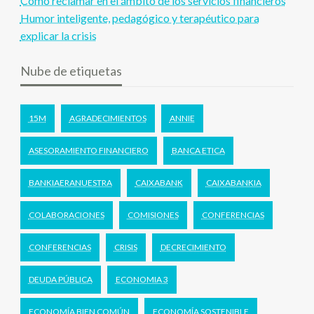
Cómo reclamar en el ámbito de los servicios financieros
Humor inteligente, pedagógico y terapéutico para
explicar la crisis
Nube de etiquetas
15M
AGRADECIMIENTOS
ANNIE
ASESORAMIENTO FINANCIERO
BANCA ETICA
BANKIAERANUESTRA
CAIXABANK
CAIXABANKIA
COLABORACIONES
COMISIONES
CONFERENCIAS
CONFERENCIAS
CRISIS
DECRECIMIENTO
DEUDA PÚBLICA
ECONOMIA 3
ECONOMÍA BIEN COMÚN
ECONOMÍA SOSTENIBLE