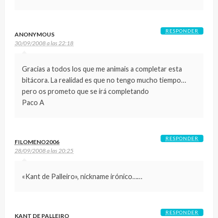
RESPONDER
ANONYMOUS
30/09/2008 a las 22:18
Gracias a todos los que me animais a completar esta
bitácora. La realidad es que no tengo mucho tiempo…
pero os prometo que se irá completando
Paco A
RESPONDER
FILOMENO2006
28/09/2008 a las 20:25
«Kant de Palleiro», nickname irónico……
RESPONDER
KANT DE PALLEIRO