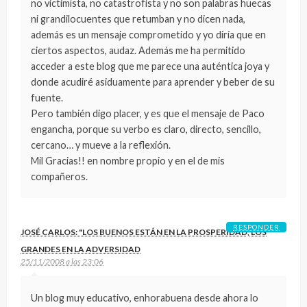
no victimísta, no catastrofísta y no son palabras huecas
ni grandilocuentes que retumban y no dicen nada,
además es un mensaje comprometido y yo diría que en
ciertos aspectos, audaz. Además me ha permitido
acceder a este blog que me parece una auténtica joya y
donde acudiré asiduamente para aprender y beber de su
fuente.
Pero también digo placer, y es que el mensaje de Paco
engancha, porque su verbo es claro, directo, sencillo,
cercano… y mueve a la reflexión.
Mil Gracias!! en nombre propio y en el de mis
compañeros.
RESPONDER
JOSÉ CARLOS: "LOS BUENOS ESTÁN EN LA PROSPERIDAD, LOS
GRANDES EN LA ADVERSIDAD
25/11/2008 a las 23:06
Un blog muy educativo, enhorabuena desde ahora lo