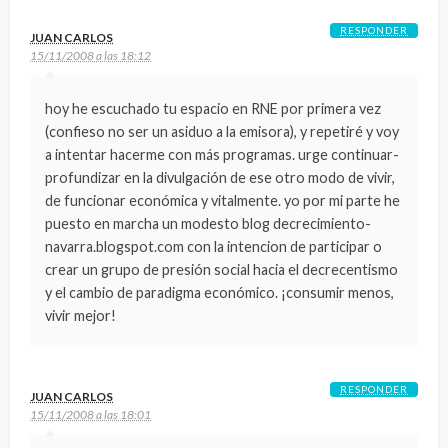
RESPONDER
JUAN CARLOS
15/11/2008 a las 18:12
hoy he escuchado tu espacio en RNE por primera vez
(confieso no ser un asiduo a la emisora), y repetiré y voy
a intentar hacerme con más programas. urge continuar-
profundizar en la divulgación de ese otro modo de vivir,
de funcionar económica y vitalmente. yo por mi parte he
puesto en marcha un modesto blog decrecimiento-
navarra.blogspot.com con la intencion de participar o
crear un grupo de presión social hacia el decrecentismo
y el cambio de paradigma económico. ¡consumir menos,
vivir mejor!
RESPONDER
JUAN CARLOS
15/11/2008 a las 18:01