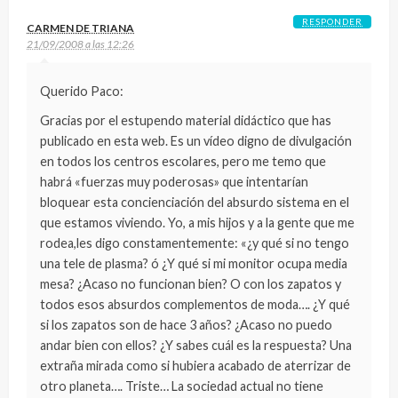
RESPONDER
CARMEN DE TRIANA
21/09/2008 a las 12:26
Querido Paco:
Gracias por el estupendo material didáctico que has
publicado en esta web. Es un vídeo digno de divulgación
en todos los centros escolares, pero me temo que
habrá «fuerzas muy poderosas» que intentarían
bloquear esta concienciación del absurdo sistema en el
que estamos viviendo. Yo, a mis hijos y a la gente que me
rodea,les digo constamentemente: «¿y qué si no tengo
una tele de plasma? ó ¿Y qué si mi monitor ocupa media
mesa? ¿Acaso no funcionan bien? O con los zapatos y
todos esos absurdos complementos de moda…. ¿Y qué
si los zapatos son de hace 3 años? ¿Acaso no puedo
andar bien con ellos? ¿Y sabes cuál es la respuesta? Una
extraña mirada como si hubiera acabado de aterrizar de
otro planeta…. Triste… La sociedad actual no tiene