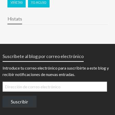
VIÑETAS
YO ACUSO
Histats
Suscríbete al blog por correo electrónico
Introduce tu correo electrónico para suscribirte a este blog y
recibir notificaciones de nuevas entradas.
Dirección
de
correo
Suscribir
electrónico