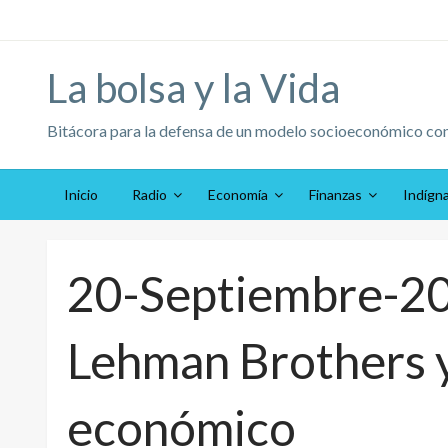
Saltar
al
contenido
La bolsa y la Vida
Bitácora para la defensa de un modelo socioeconómico co
Inicio
Radio
Economía
Finanzas
Indígn
20-Septiembre-200
Lehman Brothers y
económico