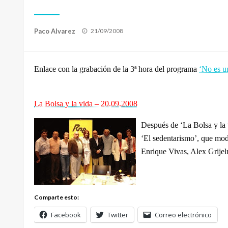
Publicado
Paco Alvarez
21/09/2008
el
Enlace con la grabación de la 3ª hora del programa
‘No es un
La Bolsa y la vida – 20.09.2008
Después de ‘La Bolsa y la 
‘El sedentarismo’, que mo
Enrique Vivas, Alex Grije
Comparte esto:
Facebook
Twitter
Correo electrónico