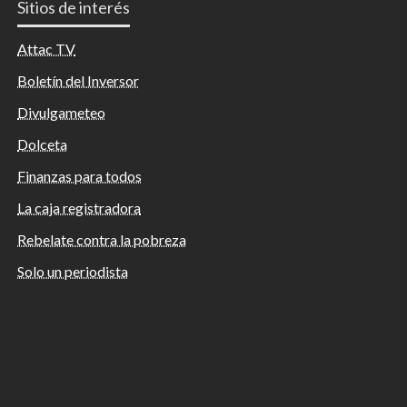
Sitios de interés
Attac TV
Boletín del Inversor
Divulgameteo
Dolceta
Finanzas para todos
La caja registradora
Rebelate contra la pobreza
Solo un periodista