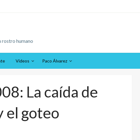
n rostro humano
ate
Vídeos
Paco Álvarez
8: La caída de
 el goteo