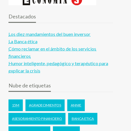
Destacados
Los diez mandamientos del buen inversor
La Banca ética
Cómo reclamar en el ámbito de los servicios
financieros
Humor inteligente, pedagógico y terapéutico para
explicar la crisis
Nube de etiquetas
15M
AGRADECIMIENTOS
ANNIE
ASESORAMIENTO FINANCIERO
BANCA ETICA