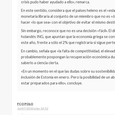
crisis pudo haber ayudado a ello», remarca.
En este sentido, considera que el países heleno es el «esl
monetaria libraría al conjunto de un miembro que no es «ó
hacer «lo que sea» con el objetivo de evitar el mismo dest
Sin embargo, reconoce que no es una decisión «fácil». El di
holandés ING, que apuntan que la economía griega se cont
este año, frente a sólo el 2% que registraría si sigue pert
En cambio, señala que «la falta de competitividad, el el
probablemente pospongan la recuperación económica dur
saberlo a ciencia cierta.
«En un momento en el que las dudas sobre su sostenibilida
inclusión de Estonia en enero. Pero la posibilidad de un 
estar preparados para ello», concluye.
FCO POLO
16/07/2010 a las 10:52