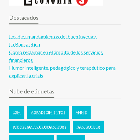
Destacados
Los diez mandamientos del buen inversor
La Banca ética
Cómo reclamar en el ámbito de los servicios
financieros
Humor inteligente, pedagógico y terapéutico para
explicar la crisis
Nube de etiquetas
15M
AGRADECIMIENTOS
ANNIE
ASESORAMIENTO FINANCIERO
BANCA ETICA