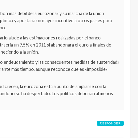
abón más débil de la eurozona» y su marcha de la unión
ptimo» y aportaría un mayor incentivo a otros países para
ino.
ario alude a las estimaciones realizadas por el banco
raería un 7,5% en 2011 si abandonara el euro a finales de
eneciendo a la unión.
evado endeudamiento y las consecuentes medidas de austeridad»
ante más tiempo, aunque reconoce que es «imposible»
d crecen, la eurozona está a punto de ampliarse con la
abandono se ha despertado. Los políticos deberían al menos
RESPONDER