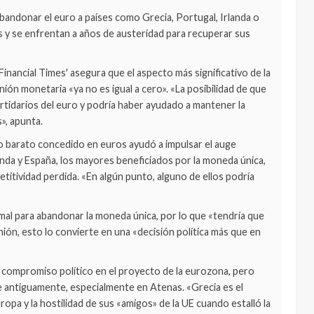
andonar el euro a países como Grecia, Portugal, Irlanda o
s y se enfrentan a años de austeridad para recuperar sus
Financial Times' asegura que el aspecto más significativo de la
nión monetaria «ya no es igual a cero». «La posibilidad de que
tidarios del euro y podría haber ayudado a mantener la
», apunta.
to barato concedido en euros ayudó a impulsar el auge
nda y España, los mayores beneficiados por la moneda única,
titividad perdida. «En algún punto, alguno de ellos podría
rmal para abandonar la moneda única, por lo que «tendría que
nión, esto lo convierte en una «decisión política más que en
 compromiso político en el proyecto de la eurozona, pero
e antiguamente, especialmente en Atenas. «Grecia es el
pa y la hostilidad de sus «amigos» de la UE cuando estalló la