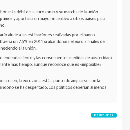
abón más débil de la eurozona» y su marcha de la unión
ptimo» y aportaría un mayor incentivo a otros países para
ino.
ario alude a las estimaciones realizadas por el banco
raería un 7,5% en 2011 si abandonara el euro a finales de
eneciendo a la unión.
evado endeudamiento y las consecuentes medidas de austeridad»
ante más tiempo, aunque reconoce que es «imposible»
d crecen, la eurozona está a punto de ampliarse con la
abandono se ha despertado. Los políticos deberían al menos
RESPONDER