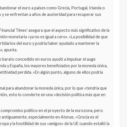
andonar el euro a países como Grecia, Portugal, Irlanda o
s y se enfrentan a años de austeridad para recuperar sus
Financial Times' asegura que el aspecto más significativo de la
nión monetaria «ya no es igual a cero». «La posibilidad de que
tidarios del euro y podría haber ayudado a mantener la
», apunta.
to barato concedido en euros ayudó a impulsar el auge
nda y España, los mayores beneficiados por la moneda única,
titividad perdida. «En algún punto, alguno de ellos podría
rmal para abandonar la moneda única, por lo que «tendría que
nión, esto lo convierte en una «decisión política más que en
 compromiso político en el proyecto de la eurozona, pero
e antiguamente, especialmente en Atenas. «Grecia es el
pa y la hostilidad de sus «amigos» de la UE cuando estalló la