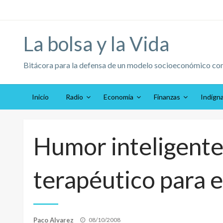
Saltar
al
contenido
La bolsa y la Vida
Bitácora para la defensa de un modelo socioeconómico co
Inicio
Radio
Economía
Finanzas
Indígn
Humor inteligente
terapéutico para ex
Publicado
Paco Alvarez
08/10/2008