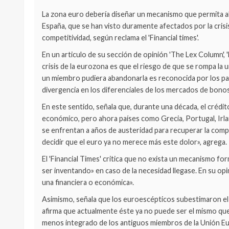
La zona euro debería diseñar un mecanismo que permita ab
España, que se han visto duramente afectados por la crisi
competitividad, según reclama el 'Financial times'.
En un articulo de su sección de opinión 'The Lex Column', '
crisis de la eurozona es que el riesgo de que se rompa la u
un miembro pudiera abandonarla es reconocida por los par
divergencia en los diferenciales de los mercados de bonos
En este sentido, señala que, durante una década, el crédi
económico, pero ahora países como Grecia, Portugal, Irla
se enfrentan a años de austeridad para recuperar la compe
decidir que el euro ya no merece más este dolor», agrega.
El 'Financial Times' critica que no exista un mecanismo fo
ser inventando» en caso de la necesidad llegase. En su opi
una financiera o económica».
Asimismo, señala que los euroescépticos subestimaron el
afirma que actualmente éste ya no puede ser el mismo qu
menos integrado de los antiguos miembros de la Unión Euro