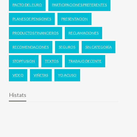
PACTO DEL EURO
PARTICIPACIONES PREFERENTES
PLANES DE PENSIONES
PRESENTACION
PRODUCTOS FINANCIEROS
RECLAMACIONES
RECOMENDACIONES
SEGUROS
SIN CATEGORÍA
STOPFUSION
TEXTOS
TRABAJO DECENTE
VIDEO
VIÑETAS
YO ACUSO
Histats