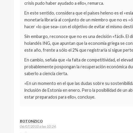
crisis pudo haber ayudado a ello», remarca.
En este sentido, considera que el países heleno es el «esl
monetaria libraría al conjunto de un miembro que no es «ó
hacer «lo que sea» con el objetivo de evitar el mismo dest
Sin embargo, reconoce que no es una decisión «fácil». El di
holandés ING, que apuntan que la economía griega se cont
este año, frente a sólo el 2% que registraría si sigue pert
En cambio, señala que «la falta de competitividad, el el
probablemente pospongan la recuperación económica dur
saberlo a ciencia cierta.
«En un momento en el que las dudas sobre su sostenibilida
inclusión de Estonia en enero. Pero la posibilidad de un 
estar preparados para ello», concluye.
BOTONZICO
06/07/2010 a las 10:24