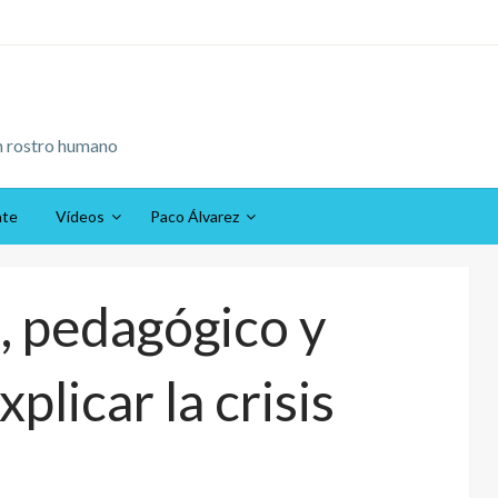
n rostro humano
ate
Vídeos
Paco Álvarez
, pedagógico y
plicar la crisis