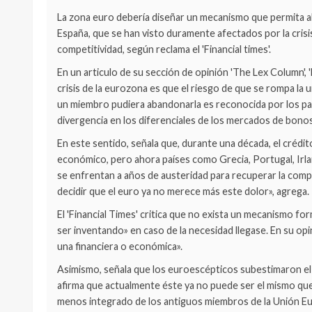
La zona euro debería diseñar un mecanismo que permita ab
España, que se han visto duramente afectados por la crisi
competitividad, según reclama el 'Financial times'.
En un articulo de su sección de opinión 'The Lex Column', '
crisis de la eurozona es que el riesgo de que se rompa la u
un miembro pudiera abandonarla es reconocida por los par
divergencia en los diferenciales de los mercados de bonos
En este sentido, señala que, durante una década, el crédi
económico, pero ahora países como Grecia, Portugal, Irla
se enfrentan a años de austeridad para recuperar la compe
decidir que el euro ya no merece más este dolor», agrega.
El 'Financial Times' critica que no exista un mecanismo fo
ser inventando» en caso de la necesidad llegase. En su opi
una financiera o económica».
Asimismo, señala que los euroescépticos subestimaron el
afirma que actualmente éste ya no puede ser el mismo qu
menos integrado de los antiguos miembros de la Unión Euro