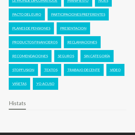
LE MONDE DIPLOMATIQUE
MANIFIESTO
NOES
PACTO DEL EURO
PARTICIPACIONES PREFERENTES
PLANES DE PENSIONES
PRESENTACION
PRODUCTOS FINANCIEROS
RECLAMACIONES
RECOMENDACIONES
SEGUROS
SIN CATEGORÍA
STOPFUSION
TEXTOS
TRABAJO DECENTE
VIDEO
VIÑETAS
YO ACUSO
Histats