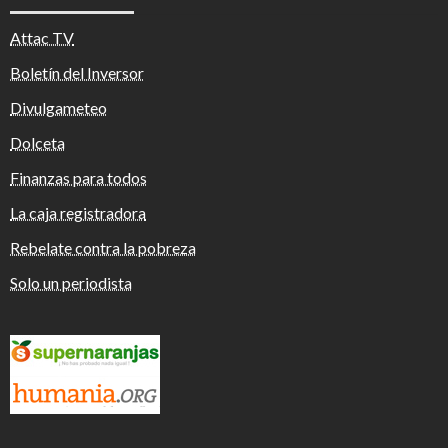
Attac TV
Boletín del Inversor
Divulgameteo
Dolceta
Finanzas para todos
La caja registradora
Rebelate contra la pobreza
Solo un periodista