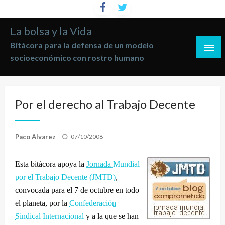
Saltar
al
La bolsa y la Vida
contenido
Bitácora para la defensa de un modelo
socioeconómico con rostro humano
Por el derecho al Trabajo Decente
Publicado
Paco Alvarez
07/10/2008
el
Esta bitácora apoya la
Jornada Mundial
por el Trabajo Decente (JMTD)
,
convocada para el 7 de octubre en todo
el planeta, por la
Confederación
Sindical Internacional
y a la que se han