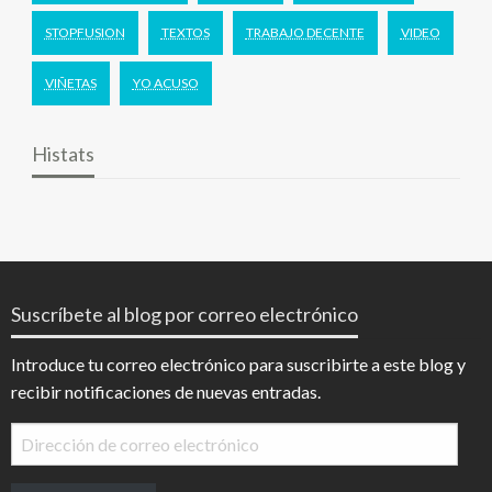
STOPFUSION
TEXTOS
TRABAJO DECENTE
VIDEO
VIÑETAS
YO ACUSO
Histats
Suscríbete al blog por correo electrónico
Introduce tu correo electrónico para suscribirte a este blog y
recibir notificaciones de nuevas entradas.
Dirección
de
correo