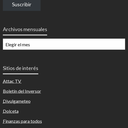
Suscribir
electrónico
Archivos mensuales
Archivos
mensuales
Sitios de interés
Attac TV
Boletín del Inversor
Divulgameteo
Dolceta
Finanzas para todos