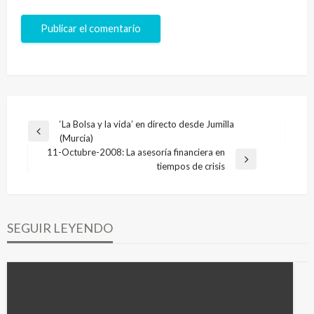
Navegación
‘La Bolsa y la vida’ en directo desde Jumilla
Entrada
(Murcia)
de
anterior
11-Octubre-2008: La asesoría financiera en
entradas
Entrada
tiempos de crisis
siguiente
SEGUIR LEYENDO