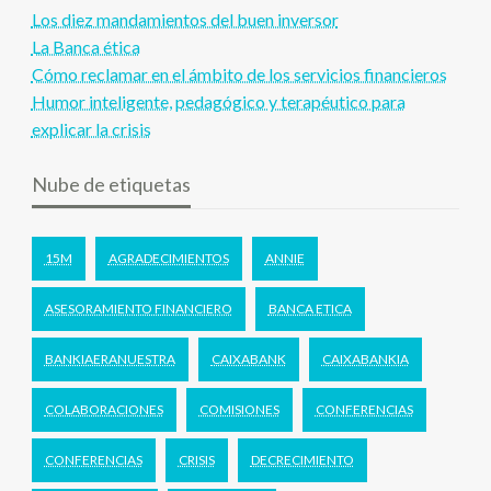
Los diez mandamientos del buen inversor
La Banca ética
Cómo reclamar en el ámbito de los servicios financieros
Humor inteligente, pedagógico y terapéutico para
explicar la crisis
Nube de etiquetas
15M
AGRADECIMIENTOS
ANNIE
ASESORAMIENTO FINANCIERO
BANCA ETICA
BANKIAERANUESTRA
CAIXABANK
CAIXABANKIA
COLABORACIONES
COMISIONES
CONFERENCIAS
CONFERENCIAS
CRISIS
DECRECIMIENTO