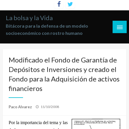
Saltar
al
La bolsa y la Vida
contenido
Bitácora para la defensa de un modelo
socioeconómico con rostro humano
Modificado el Fondo de Garantía de
Depósitos e Inversiones y creado el
Fondo para la Adquisición de activos
financieros
Publicado
Paco Alvarez
11/10/2008
el
Por la importancia del tema y las