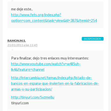
me deje este..
http://www.fets.org/index.php?
option=com_content&task=view&id=387&Itemid=254
RESPONDER
RAMON.M.S.
21/01/2011 a las 11:45
Para finalizar, dejo tres enlaces muy interesantes:
http://www.youtube.com/watch?v=w4il5uh-
lk4&feature=channel
http://intercambia.net/temas/index.php/listado-de-
bancos-en-espana-que-invierten-en-la-fabricacion-de-
armas-y-su-participacion/
http://tinyurl.com/5vzme8u
tinyurl.com