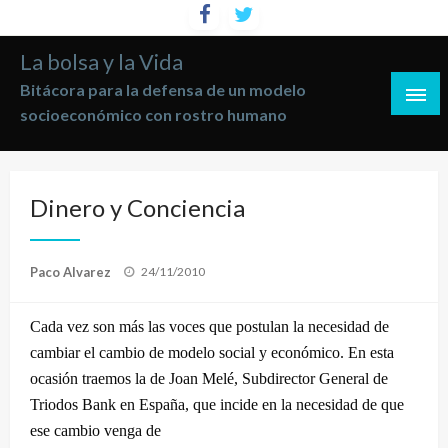
Saltar
al
La bolsa y la Vida
contenido
Bitácora para la defensa de un modelo
socioeconómico con rostro humano
Dinero y Conciencia
Publicado
Paco Alvarez
24/11/2010
el
Cada vez son más las voces que postulan la necesidad de
cambiar el cambio de modelo social y económico. En esta
ocasión traemos la de Joan Melé, Subdirector General de
Triodos Bank en España, que incide en la necesidad de que
ese cambio venga de