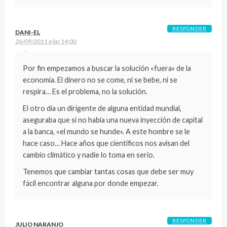
RESPONDER
DANI-EL
26/09/2011 a las 14:00
Por fin empezamos a buscar la solución «fuera» de la
economía. El dinero no se come, ni se bebe, ni se
respira… Es el problema, no la solución.
El otro día un dirigente de alguna entidad mundial,
aseguraba que si no había una nueva inyección de capital
a la banca, «el mundo se hunde». A este hombre se le
hace caso… Hace años que científicos nos avisan del
cambio climático y nadie lo toma en serio.
Tenemos que cambiar tantas cosas que debe ser muy
fácil encontrar alguna por donde empezar.
RESPONDER
JULIO NARANJO