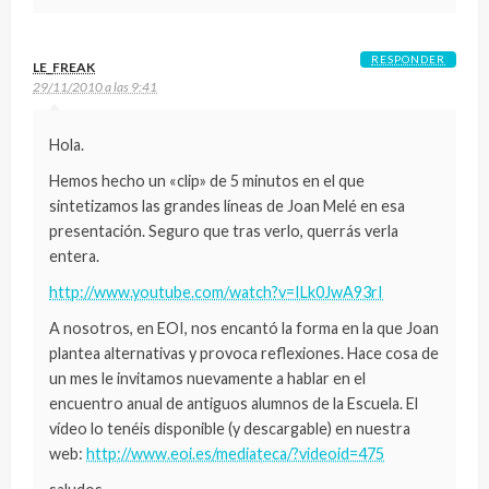
RESPONDER
LE_FREAK
29/11/2010 a las 9:41
Hola.
Hemos hecho un «clip» de 5 minutos en el que
sintetizamos las grandes líneas de Joan Melé en esa
presentación. Seguro que tras verlo, querrás verla
entera.
http://www.youtube.com/watch?v=ILk0JwA93rI
A nosotros, en EOI, nos encantó la forma en la que Joan
plantea alternativas y provoca reflexiones. Hace cosa de
un mes le invitamos nuevamente a hablar en el
encuentro anual de antiguos alumnos de la Escuela. El
vídeo lo tenéis disponible (y descargable) en nuestra
web:
http://www.eoi.es/mediateca/?videoid=475