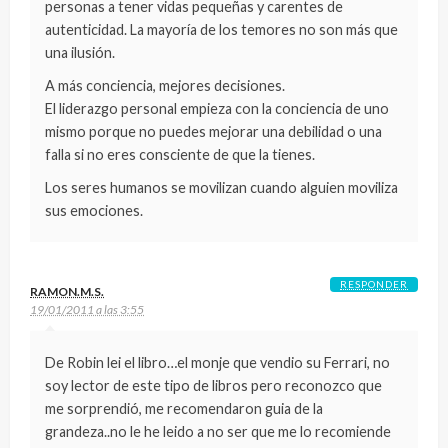
personas a tener vidas pequeñas y carentes de
autenticidad. La mayoría de los temores no son más que
una ilusión.
A más conciencia, mejores decisiones.
El liderazgo personal empieza con la conciencia de uno
mismo porque no puedes mejorar una debilidad o una
falla si no eres consciente de que la tienes.
Los seres humanos se movilizan cuando alguien moviliza
sus emociones.
RESPONDER
RAMON.M.S.
19/01/2011 a las 3:55
De Robin lei el libro…el monje que vendio su Ferrari, no
soy lector de este tipo de libros pero reconozco que
me sorprendió, me recomendaron guia de la
grandeza..no le he leido a no ser que me lo recomiende