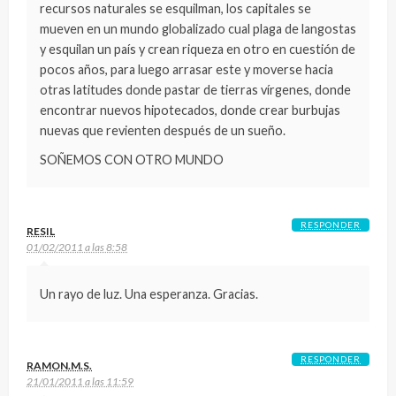
recursos naturales se esquilman, los capitales se
mueven en un mundo globalizado cual plaga de langostas
y esquilan un país y crean riqueza en otro en cuestión de
pocos años, para luego arrasar este y moverse hacia
otras latitudes donde pastar de tierras vírgenes, donde
encontrar nuevos hipotecados, donde crear burbujas
nuevas que revienten después de un sueño.
SOÑEMOS CON OTRO MUNDO
RESPONDER
RESIL
01/02/2011 a las 8:58
Un rayo de luz. Una esperanza. Gracias.
RESPONDER
RAMON.M.S.
21/01/2011 a las 11:59