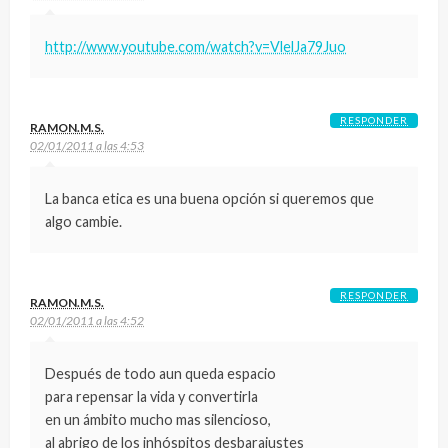
http://www.youtube.com/watch?v=VlelJa79Juo
RESPONDER
RAMON.M.S.
02/01/2011 a las 4:53
La banca etica es una buena opción si queremos que
algo cambie.
RESPONDER
RAMON.M.S.
02/01/2011 a las 4:52
Después de todo aun queda espacio
para repensar la vida y convertirla
en un ámbito mucho mas silencioso,
al abrigo de los inhóspitos desbarajustes