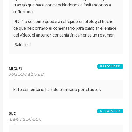
trabajo que hace concienciándonos e invitándonos a
reflexionar.
PD: No sé cómo quedará reflejado en el blog el hecho
de qué he borrado el comentario para cambiar el enlace
del vídeo, el anterior contenía únicamente un resumen.
¡Saludos!
RESPONDER
MIGUEL
02/06/2011 a las 17:15
Este comentario ha sido eliminado por el autor.
RESPONDER
SUE
01/06/2011 a las 8:54