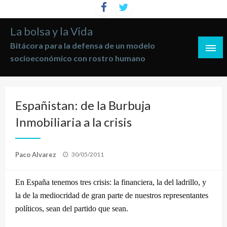
Saltar
al
La bolsa y la Vida
contenido
Bitácora para la defensa de un modelo
socioeconómico con rostro humano
Españistan: de la Burbuja
Inmobiliaria a la crisis
Publicado
Paco Alvarez
30/05/2011
el
En España tenemos tres crisis: la financiera, la del ladrillo, y
la de la mediocridad de gran parte de nuestros representantes
políticos, sean del partido que sean.