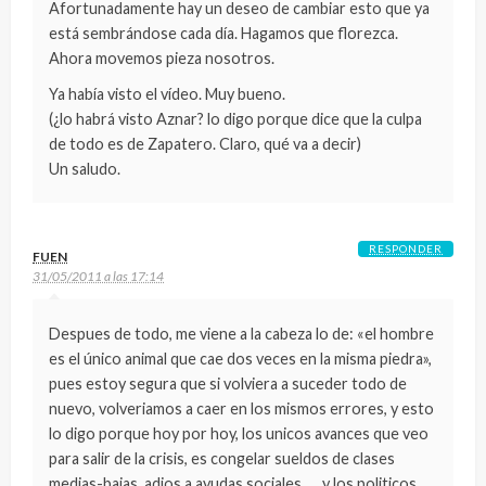
Afortunadamente hay un deseo de cambiar esto que ya
está sembrándose cada día. Hagamos que florezca.
Ahora movemos pieza nosotros.
Ya había visto el vídeo. Muy bueno.
(¿lo habrá visto Aznar? lo digo porque dice que la culpa
de todo es de Zapatero. Claro, qué va a decir)
Un saludo.
RESPONDER
FUEN
31/05/2011 a las 17:14
Despues de todo, me viene a la cabeza lo de: «el hombre
es el único animal que cae dos veces en la misma piedra»,
pues estoy segura que si volviera a suceder todo de
nuevo, volveriamos a caer en los mismos errores, y esto
lo digo porque hoy por hoy, los unicos avances que veo
para salir de la crisis, es congelar sueldos de clases
medias-bajas, adios a ayudas sociales, … y los politicos,