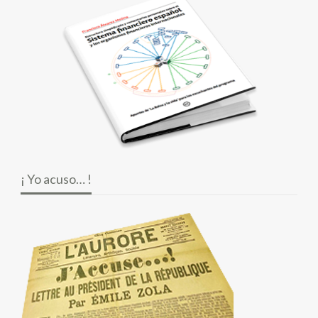
¡ Yo acuso… !