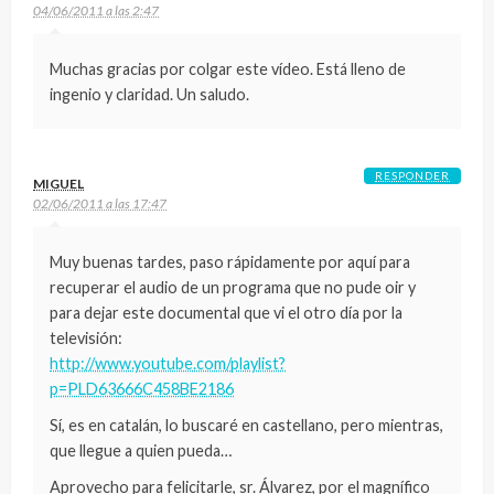
04/06/2011 a las 2:47
Muchas gracias por colgar este vídeo. Está lleno de
ingenio y claridad. Un saludo.
RESPONDER
MIGUEL
02/06/2011 a las 17:47
Muy buenas tardes, paso rápidamente por aquí para
recuperar el audio de un programa que no pude oir y
para dejar este documental que vi el otro día por la
televisión:
http://www.youtube.com/playlist?
p=PLD63666C458BE2186
Sí, es en catalán, lo buscaré en castellano, pero mientras,
que llegue a quien pueda…
Aprovecho para felicitarle, sr. Álvarez, por el magnífico