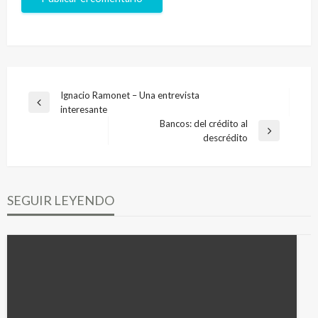
Navegación
Ignacio Ramonet – Una entrevista
Entrada
interesante
de
anterior
Bancos: del crédito al
entradas
Entrada
descrédito
siguiente
SEGUIR LEYENDO