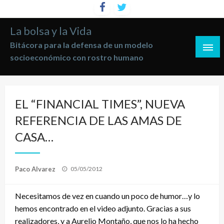
Saltar
al
La bolsa y la Vida
contenido
Bitácora para la defensa de un modelo
socioeconómico con rostro humano
EL “FINANCIAL TIMES”, NUEVA
REFERENCIA DE LAS AMAS DE
CASA…
Publicado
Paco Alvarez
05/05/2012
el
Necesitamos de vez en cuando un poco de humor…y lo
hemos encontrado en el video adjunto. Gracias a sus
realizadores, y a Aurelio Montaño, que nos lo ha hecho