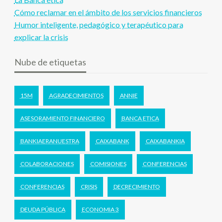
Cómo reclamar en el ámbito de los servicios financieros
Humor inteligente, pedagógico y terapéutico para
explicar la crisis
Nube de etiquetas
15M
AGRADECIMIENTOS
ANNIE
ASESORAMIENTO FINANCIERO
BANCA ETICA
BANKIAERANUESTRA
CAIXABANK
CAIXABANKIA
COLABORACIONES
COMISIONES
CONFERENCIAS
CONFERENCIAS
CRISIS
DECRECIMIENTO
DEUDA PÚBLICA
ECONOMIA 3