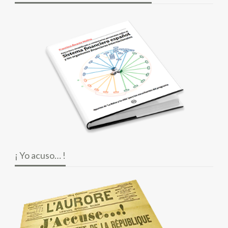
¡ Yo acuso… !