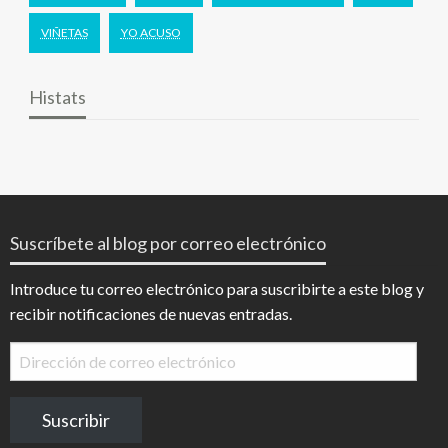
VIÑETAS
YO ACUSO
Histats
Suscríbete al blog por correo electrónico
Introduce tu correo electrónico para suscribirte a este blog y
recibir notificaciones de nuevas entradas.
Dirección
de
correo
Suscribir
electrónico