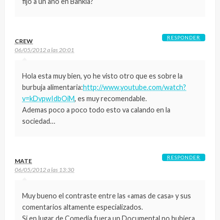
fijo a un año en Bankia?
RESPONDER
CREW
06/05/2012 a las 20:01
Hola esta muy bien, yo he visto otro que es sobre la
burbuja alimentaria:
http://www.youtube.com/watch?
v=kDvpwIdbOiM
, es muy recomendable.
Ademas poco a poco todo esto va calando en la
sociedad…
RESPONDER
MATE
06/05/2012 a las 13:30
Muy bueno el contraste entre las «amas de casa» y sus
comentarios altamente especializados.
Si en lugar de Comedia fuera un Documental,no hubiera