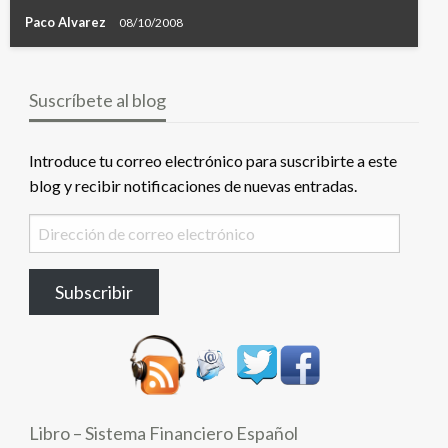
Paco Alvarez
08/10/2008
Suscríbete al blog
Introduce tu correo electrónico para suscribirte a este
blog y recibir notificaciones de nuevas entradas.
Dirección
de
correo
Subscribir
electrónico
Libro – Sistema Financiero Español