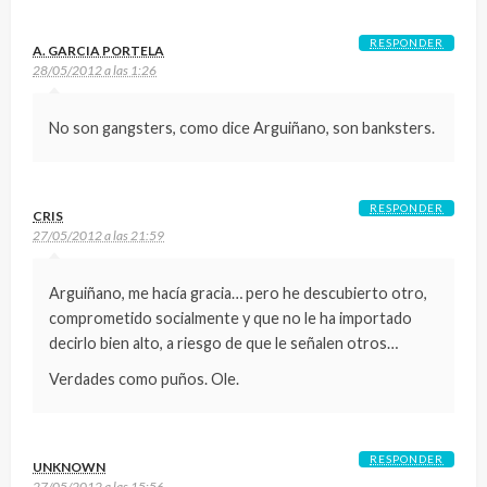
RESPONDER
A. GARCIA PORTELA
28/05/2012 a las 1:26
No son gangsters, como dice Arguiñano, son banksters.
RESPONDER
CRIS
27/05/2012 a las 21:59
Arguiñano, me hacía gracia… pero he descubierto otro,
comprometido socialmente y que no le ha importado
decirlo bien alto, a riesgo de que le señalen otros…
Verdades como puños. Ole.
RESPONDER
UNKNOWN
27/05/2012 a las 15:56