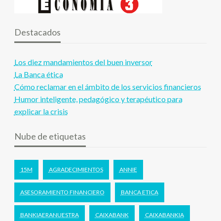
Destacados
Los diez mandamientos del buen inversor
La Banca ética
Cómo reclamar en el ámbito de los servicios financieros
Humor inteligente, pedagógico y terapéutico para
explicar la crisis
Nube de etiquetas
15M
AGRADECIMIENTOS
ANNIE
ASESORAMIENTO FINANCIERO
BANCA ETICA
BANKIAERANUESTRA
CAIXABANK
CAIXABANKIA