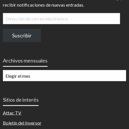
recibir notificaciones de nuevas entradas.
Dirección
de
correo
Suscribir
electrónico
Archivos mensuales
Archivos
mensuales
Sitios de interés
Attac TV
Boletín del Inversor