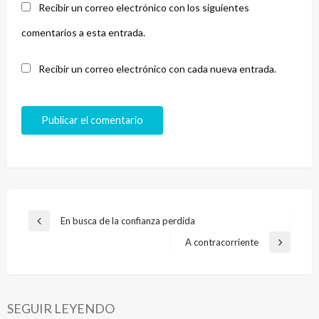
Recibir un correo electrónico con los siguientes
comentarios a esta entrada.
Recibir un correo electrónico con cada nueva entrada.
Navegación
En busca de la confianza perdida
Entrada
de
anterior
A contracorriente
Entrada
entradas
siguiente
SEGUIR LEYENDO