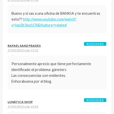
Bueno y si vas a una oficina de BANKIA y te encuentras
esto??
http://www.youtube.com/watch?
v=iop2b3oq1O0&feature=related
RESPONDER
RAFAEL SANZ PRADES
27/05/2012 a las 15:31
Personalmente aprecio que tiene perfectamente
identificado el problema: gánsters
Las consecuencias son evidentes.
Enhorabuena por el blog.
RESPONDER
LUNÁTICA SHOP
27/05/2012 a las 14:01