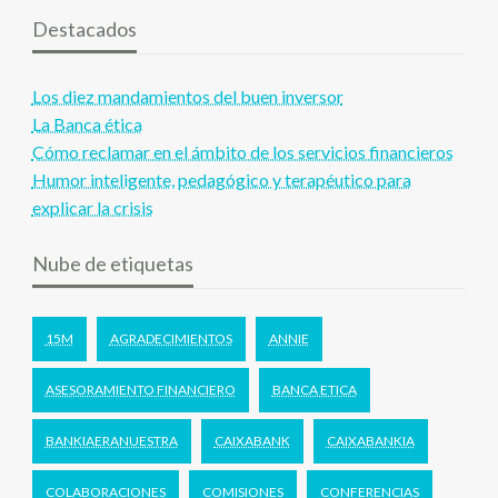
Destacados
Los diez mandamientos del buen inversor
La Banca ética
Cómo reclamar en el ámbito de los servicios financieros
Humor inteligente, pedagógico y terapéutico para
explicar la crisis
Nube de etiquetas
15M
AGRADECIMIENTOS
ANNIE
ASESORAMIENTO FINANCIERO
BANCA ETICA
BANKIAERANUESTRA
CAIXABANK
CAIXABANKIA
COLABORACIONES
COMISIONES
CONFERENCIAS