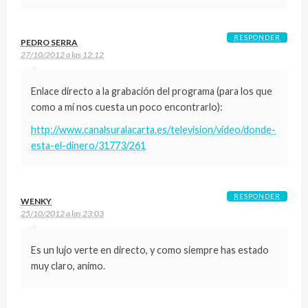
RESPONDER
PEDRO SERRA
27/10/2012 a las 12:12
Enlace directo a la grabación del programa (para los que
como a mí nos cuesta un poco encontrarlo):
http://www.canalsuralacarta.es/television/video/donde-
esta-el-dinero/31773/261
RESPONDER
WENKY
25/10/2012 a las 23:03
Es un lujo verte en directo, y como siempre has estado
muy claro, animo.