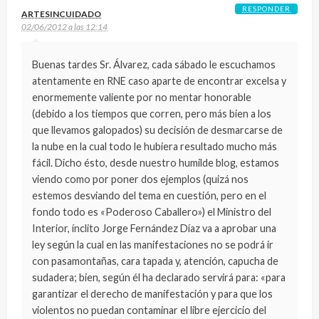
RESPONDER
ARTESINCUIDADO
02/06/2012 a las 12:14
Buenas tardes Sr. Álvarez, cada sábado le escuchamos
atentamente en RNE caso aparte de encontrar excelsa y
enormemente valiente por no mentar honorable
(debido a los tiempos que corren, pero más bien a los
que llevamos galopados) su decisión de desmarcarse de
la nube en la cual todo le hubiera resultado mucho más
fácil. Dicho ésto, desde nuestro humilde blog, estamos
viendo como por poner dos ejemplos (quizá nos
estemos desviando del tema en cuestión, pero en el
fondo todo es «Poderoso Caballero») el Ministro del
Interior, ínclito Jorge Fernández Díaz va a aprobar una
ley según la cual en las manifestaciones no se podrá ir
con pasamontañas, cara tapada y, atención, capucha de
sudadera; bien, según él ha declarado servirá para: «para
garantizar el derecho de manifestación y para que los
violentos no puedan contaminar el libre ejercicio del