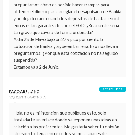
preguntamos cómo es posible hacer trampas para
obtener el dinero para arreglar el desaguisado de Bankia
y no dejarlo caer cuando los depósitos de hasta cien mil
euros están garantizados por el FGD. ¿Realmente sería
tan grave que cayera de forma ordenada?
A día 28 de Mayo bajó un 27 y pico por ciento la
cotización de Bankia y sigue en barrena. Eso nos lleva a
preguntarnos: ¿Por qué esta cotizacion no ha seguido
suspendida?
Estamos ya a 2 de Junio.
RESPONDER
PACO ARELLANO
25/05/2012 a las 16:05
Hola, no es mi intención que publiques esto, solo
trasladarte un enlace donde se exponen unas ideas en
relación a las preferentes. Me gustaría saber tu opinión
al respecto. Igual entre todos somos capaces de