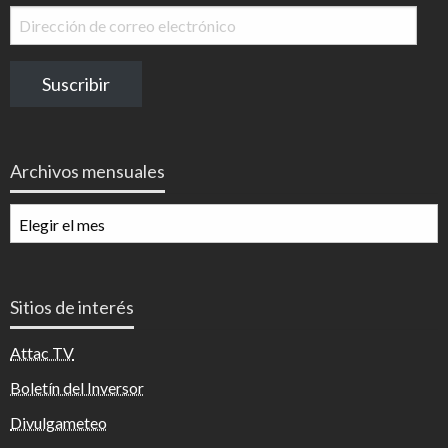
Dirección
de
correo
Suscribir
electrónico
Archivos mensuales
Archivos
mensuales
Sitios de interés
Attac TV
Boletín del Inversor
Divulgameteo