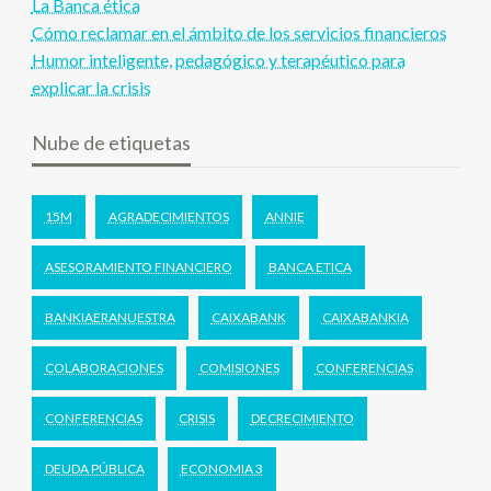
La Banca ética
Cómo reclamar en el ámbito de los servicios financieros
Humor inteligente, pedagógico y terapéutico para
explicar la crisis
Nube de etiquetas
15M
AGRADECIMIENTOS
ANNIE
ASESORAMIENTO FINANCIERO
BANCA ETICA
BANKIAERANUESTRA
CAIXABANK
CAIXABANKIA
COLABORACIONES
COMISIONES
CONFERENCIAS
CONFERENCIAS
CRISIS
DECRECIMIENTO
DEUDA PÚBLICA
ECONOMIA 3