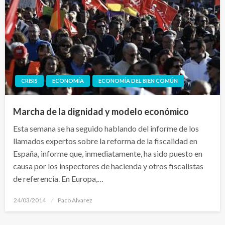
CRISIS
ECONOMÍA
ECONOMÍA DEL BIEN COMÚN
Marcha de la dignidad y modelo económico
Esta semana se ha seguido hablando del informe de los
llamados expertos sobre la reforma de la fiscalidad en
España, informe que, inmediatamente, ha sido puesto en
causa por los inspectores de hacienda y otros fiscalistas
de referencia. En Europa,…
Publicado
24/03/2014
Paco Alvarez
el