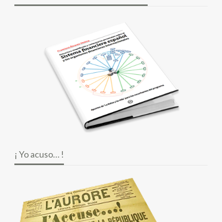
¡ Yo acuso… !