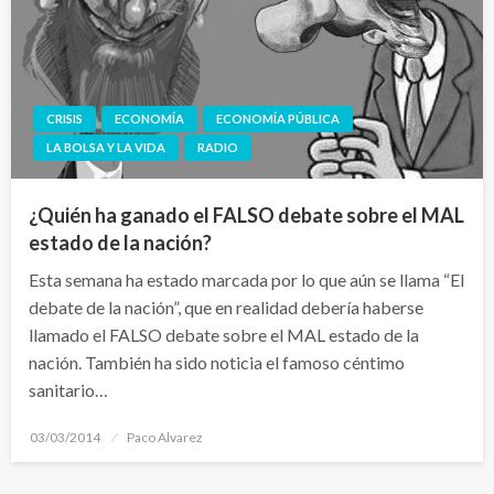
CRISIS
ECONOMÍA
ECONOMÍA PÚBLICA
LA BOLSA Y LA VIDA
RADIO
¿Quién ha ganado el FALSO debate sobre el MAL
estado de la nación?
Esta semana ha estado marcada por lo que aún se llama “El
debate de la nación”, que en realidad debería haberse
llamado el FALSO debate sobre el MAL estado de la
nación. También ha sido noticia el famoso céntimo
sanitario…
Publicado
03/03/2014
Paco Alvarez
el