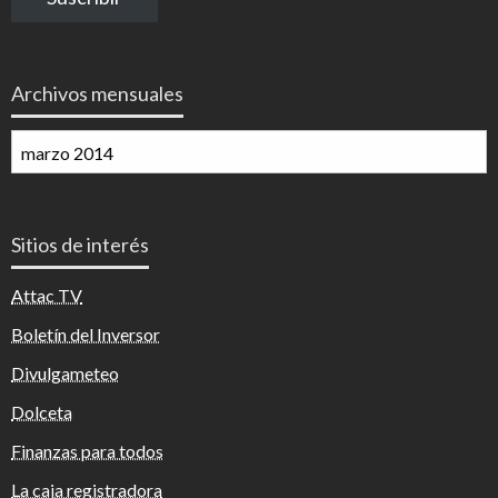
electrónico
Archivos mensuales
Archivos
mensuales
Sitios de interés
Attac TV
Boletín del Inversor
Divulgameteo
Dolceta
Finanzas para todos
La caja registradora