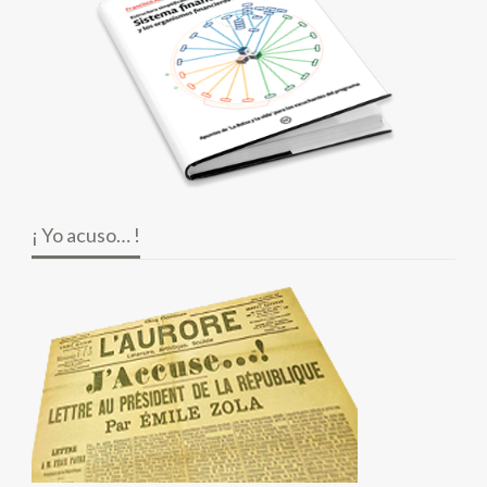
¡ Yo acuso… !