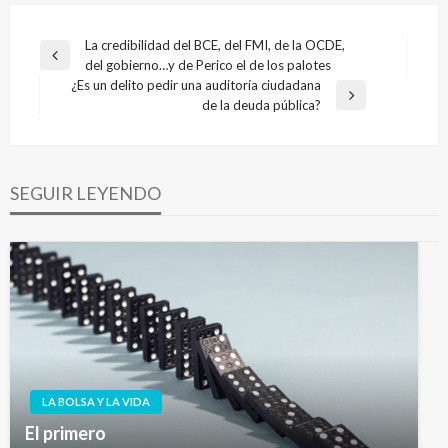
Navegación
La credibilidad del BCE, del FMI, de la OCDE,
Entrada
del gobierno…y de Perico el de los palotes
de
anterior
¿Es un delito pedir una auditoría ciudadana
entradas
Entrada
de la deuda pública?
siguiente
SEGUIR LEYENDO
LA BOLSA Y LA VIDA
El primero