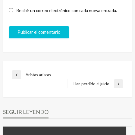
Recibir un correo electrónico con cada nueva entrada.
Navegación
Aristas ariscas
Entrada
de
anterior
Han perdido el juicio
Entrada
entradas
siguiente
SEGUIR LEYENDO