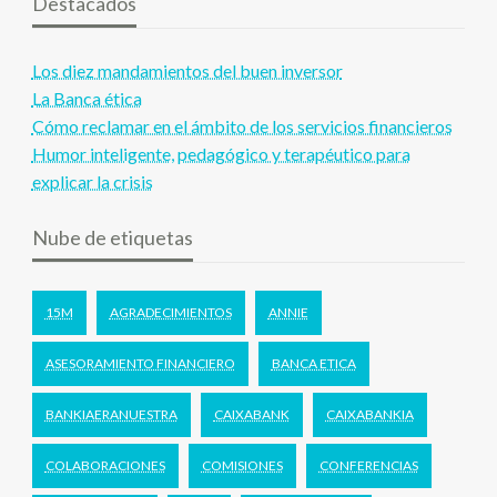
Destacados
Los diez mandamientos del buen inversor
La Banca ética
Cómo reclamar en el ámbito de los servicios financieros
Humor inteligente, pedagógico y terapéutico para
explicar la crisis
Nube de etiquetas
15M
AGRADECIMIENTOS
ANNIE
ASESORAMIENTO FINANCIERO
BANCA ETICA
BANKIAERANUESTRA
CAIXABANK
CAIXABANKIA
COLABORACIONES
COMISIONES
CONFERENCIAS