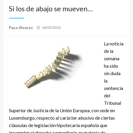
Si los de abajo se mueven…
Publicado
Paco Alvarez
16/03/2013
el
La noticia
de la
semana
ha sido
sin duda
la
sentencia
del
Tribunal
Superior de Justicia de la Unión Europea, con sede en
Luxemburgo, respecto al carácter abusivo de ciertas
cláusulas de legislación hipotecaria española que
incumplen el derecho comunitario en materia de