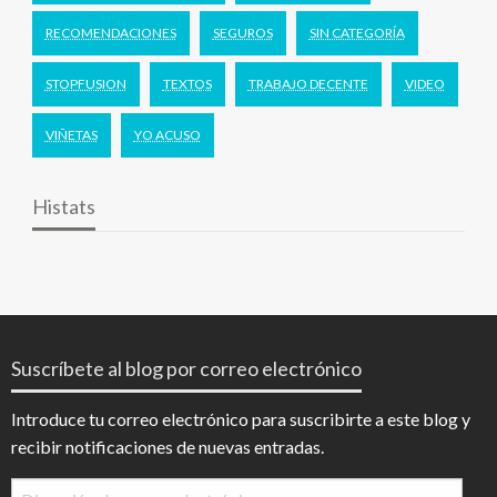
RECOMENDACIONES
SEGUROS
SIN CATEGORÍA
STOPFUSION
TEXTOS
TRABAJO DECENTE
VIDEO
VIÑETAS
YO ACUSO
Histats
Suscríbete al blog por correo electrónico
Introduce tu correo electrónico para suscribirte a este blog y
recibir notificaciones de nuevas entradas.
Dirección