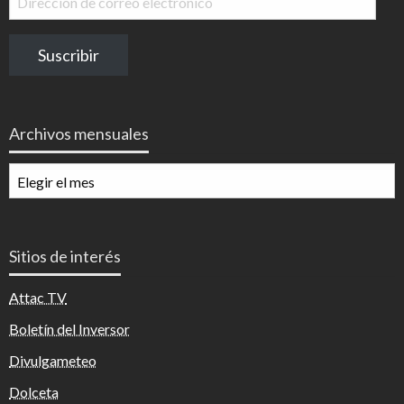
de
correo
Suscribir
electrónico
Archivos mensuales
Archivos
mensuales
Sitios de interés
Attac TV
Boletín del Inversor
Divulgameteo
Dolceta