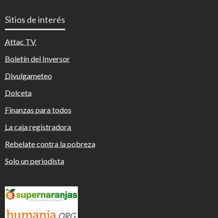
Sitios de interés
Attac TV
Boletín del Inversor
Divulgameteo
Dolceta
Finanzas para todos
La caja registradora
Rebelate contra la pobreza
Solo un periodista