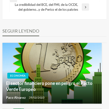
Entrada
de
La credibilidad del BCE, del FMI, de la OCDE,
anterior
Entrada
del gobierno…y de Perico el de los palotes
entradas
siguiente
SEGUIR LEYENDO
ECONOMÍA
El sector financiero pone en peligro el Pacto
Verde Europeo
Paco Alvarez
28/02/2023