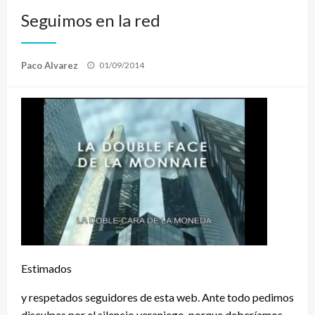
Seguimos en la red
Publicado
Paco Alvarez
01/09/2014
el
Estimados
y respetados seguidores de esta web. Ante todo pedimos
disculpas por el silencio veraniego, porque deberíamos