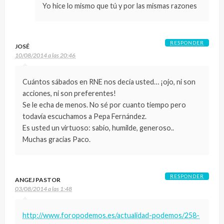
Yo hice lo mismo que tú y por las mismas razones
RESPONDER
JOSÉ
10/08/2014 a las 20:46
Cuántos sábados en RNE nos decía usted… ¡ojo, ni son
acciones, ni son preferentes!
Se le echa de menos. No sé por cuanto tiempo pero
todavía escuchamos a Pepa Fernández.
Es usted un virtuoso: sabio, humilde, generoso..
Muchas gracias Paco.
RESPONDER
ANGEJ PASTOR
03/08/2014 a las 1:48
http://www.foropodemos.es/actualidad-podemos/258-