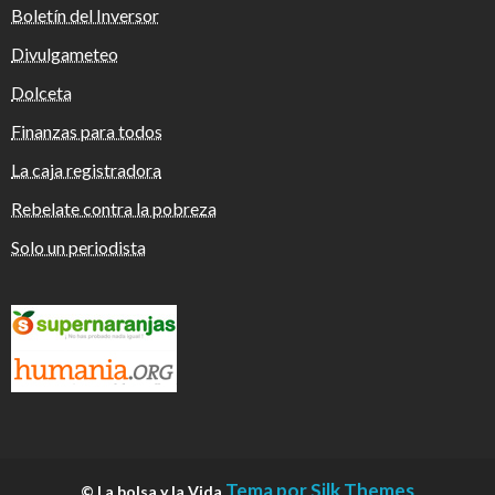
Boletín del Inversor
Divulgameteo
Dolceta
Finanzas para todos
La caja registradora
Rebelate contra la pobreza
Solo un periodista
Tema por Silk Themes
© La bolsa y la Vida