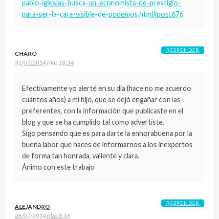
pablo-iglesias-busca-un-economista-de-prestigio-
para-ser-la-cara-visible-de-podemos.html#post676
RESPONDER
CHARO
31/07/2014 a las 18:54
Efectivamente yo alerté en su día (hace no me acuerdo
cuántos años) a mi hijo, que se dejó engañar con las
preferentes, con la información que publicaste en el
blog y que se ha cumplido tal como advertiste.
Sigo pensando que es para darte la enhorabuena por la
buena labor que haces de informarnos a los inexpertos
de forma tan honrada, valiente y clara.
Ánimo con este trabajo
RESPONDER
ALEJANDRO
26/07/2014 a las 8:16