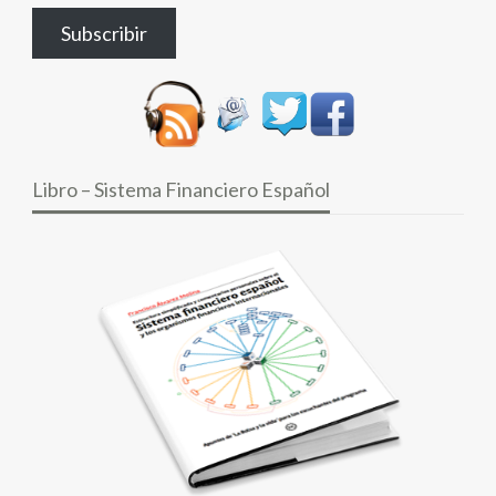
correo
Subscribir
electrónico
Libro – Sistema Financiero Español