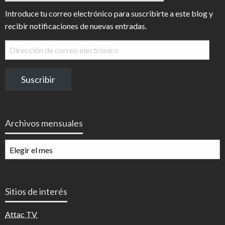
Introduce tu correo electrónico para suscribirte a este blog y
recibir notificaciones de nuevas entradas.
Dirección
de
correo
Suscribir
electrónico
Archivos mensuales
Archivos
mensuales
Sitios de interés
Attac TV