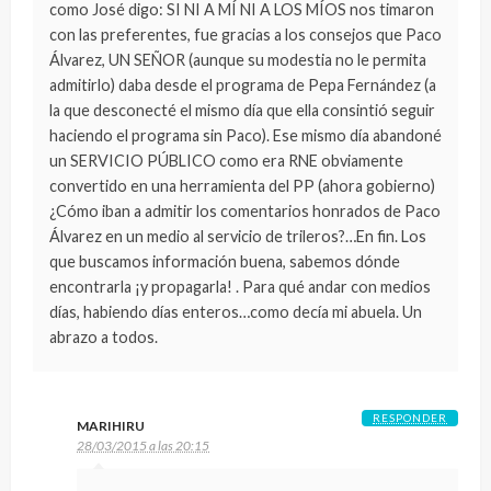
como José digo: SI NI A MÍ NI A LOS MÍOS nos timaron
con las preferentes, fue gracias a los consejos que Paco
Álvarez, UN SEÑOR (aunque su modestia no le permita
admitirlo) daba desde el programa de Pepa Fernández (a
la que desconecté el mismo día que ella consintió seguir
haciendo el programa sin Paco). Ese mismo día abandoné
un SERVICIO PÚBLICO como era RNE obviamente
convertido en una herramienta del PP (ahora gobierno)
¿Cómo iban a admitir los comentarios honrados de Paco
Álvarez en un medio al servicio de trileros?…En fin. Los
que buscamos información buena, sabemos dónde
encontrarla ¡y propagarla! . Para qué andar con medios
días, habiendo días enteros…como decía mi abuela. Un
abrazo a todos.
RESPONDER
MARIHIRU
28/03/2015 a las 20:15