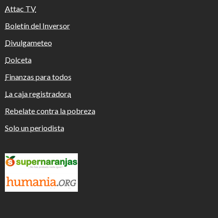
Attac TV
Boletín del Inversor
Divulgameteo
Dolceta
Finanzas para todos
La caja registradora
Rebelate contra la pobreza
Solo un periodista