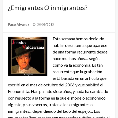
¿Emigrantes O inmigrantes?
Publicado
Paco Alvarez
30/09/2013
el
Esta semana hemos decidido
hablar de un tema que aparece
de una forma recurrente desde
hace muchos años… según
cómo va la economía. Es tan
recurrente que la grabación
está basada en un artículo que
escribi en el mes de octubre del 2006 y que publicó el
Economista. Han pasado siete años, y nada ha cambiado
con respecto a la forma en la que el modelo económico
vigente, y sus voceros, tratan a los emigrantes o
inmigrantes…dependiendo del lado del espejo… Los
emigrantes/inmigrantes son necesarios y útiles cuando el