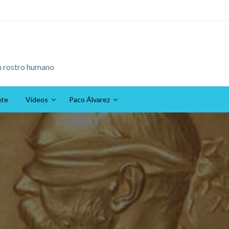
n rostro humano
ate
Vídeos
Paco Álvarez