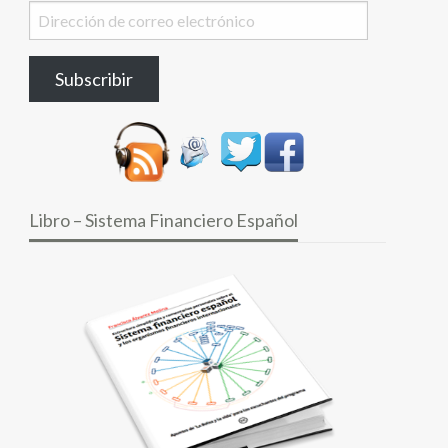
Dirección
de
correo
Subscribir
electrónico
Libro – Sistema Financiero Español