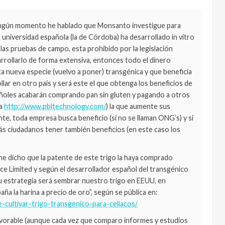
ingún momento he hablado que Monsanto investigue para
a universidad española (la de Córdoba) ha desarrollado in vitro
las pruebas de campo, esta prohibido por la legislación
rrollarlo de forma extensiva, entonces todo el dinero
ta nueva especie (vuelvo a poner) transgénica y que beneficia
rollar en otro país y será este el que obtenga los beneficios de
spañoles acabarán comprando pan sin gluten y pagando a otros
la
http://www.pbltechnology.com/
) la que aumente sus
te, toda empresa busca beneficio (si no se llaman ONG’s) y si
ás ciudadanos tener también beneficios (en este caso los
e dicho que la patente de este trigo la haya comprado
e Limited y según el desarrollador español del transgénico
u estrategia será sembrar nuestro trigo en EEUU, en
ña la harina a precio de oro”, según se pública en:
e-cultivar-trigo-transgenico-para-celiacos/
favorable (aunque cada vez que comparo informes y estudios