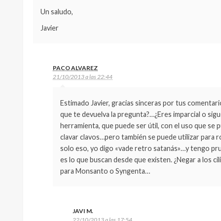
Un saludo,
Javier
PACO ALVAREZ
21/10/2013 a las 22:44
Estimado Javier, gracias sinceras por tus comentar
que te devuelva la pregunta?…¿Eres imparcial o sig
herramienta, que puede ser útil, con el uso que se pu
clavar clavos…pero también se puede utilizar para r
solo eso, yo digo «vade retro satanás»…y tengo p
es lo que buscan desde que existen. ¿Negar a los c
para Monsanto o Syngenta…
JAVI M.
22/10/2013 a las 17:54