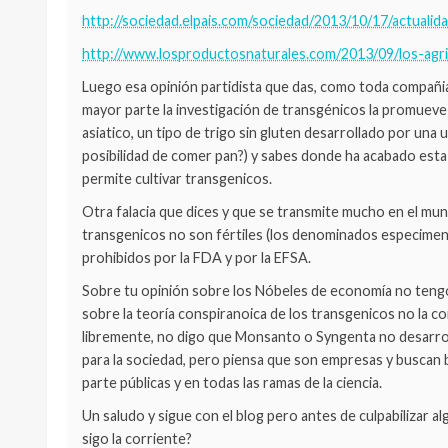
http://sociedad.elpais.com/sociedad/2013/10/17/actual
http://www.losproductosnaturales.com/2013/09/los-agri
Luego esa opinión partidista que das, como toda compañia 
mayor parte la investigación de transgénicos la promueve
asiatico, un tipo de trigo sin gluten desarrollado por una u
posibilidad de comer pan?) y sabes donde ha acabado est
permite cultivar transgenicos.
Otra falacia que dices y que se transmite mucho en el mun
transgenicos no son fértiles (los denominados especimen
prohibidos por la FDA y por la EFSA.
Sobre tu opinión sobre los Nóbeles de economía no tengo 
sobre la teoría conspiranoica de los transgenicos no la co
libremente, no digo que Monsanto o Syngenta no desarro
para la sociedad, pero piensa que son empresas y buscan 
parte públicas y en todas las ramas de la ciencia.
Un saludo y sigue con el blog pero antes de culpabilizar a
sigo la corriente?