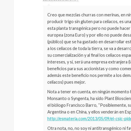
Creo que mezclas churras con merinas, en n
producir trigo sin gluten para celiacos, es un
esta planta transgénica pero no puede hacer 
europea (zona Euro) y por ello no puede desa
(público) que se ha gastado en desarrollar es
a los celiacos de toda la tierra, se va a desar
su comercialización y al final los celiacos e
intereses, y sí, será una empresa extranjera (
beneficios para sus accionistas y como comen
además este beneficio nos permite a los dem
celiacos) pues mejor.
Nota a tener en cuenta, en ningún momento h
Monsanto o Syngenta, ha sido Plant Bioscienc
el biólogo Francisco Barro, “Posiblemente, s
Argentina o en China, y ellos venderán en Espa
http://esmateria.com/2013/05/09/el-csic-pid
Otra nota, no, no soy ni antitransgénico ni 