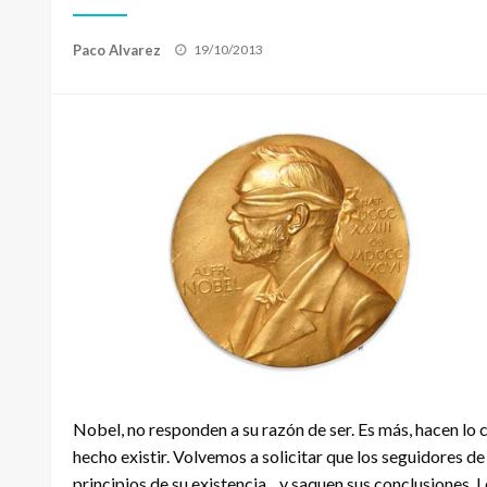
Publicado
Paco Alvarez
19/10/2013
el
Nobel, no responden a su razón de ser. Es más, hacen lo co
hecho existir. Volvemos a solicitar que los seguidores d
principios de su existencia…y saquen sus conclusiones. L