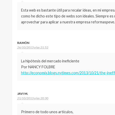
Esta web es bastante útil para recalar ideas, en mi empre
como he dicho este tipo de webs son ideales. Siempre es 
aprovechar para aplicar a nuestra empresa reformaspeve.
RAMÓN
26/10/2013 a las 21:52
La hipótesis del mercado ineficiente
Por NANCY FOLBRE
http://economix.blogs.nytimes.com/2013/10/21/the-ineff
JAVI M.
21/10/2013 a las 20:30
Primero de todo unos artículos,