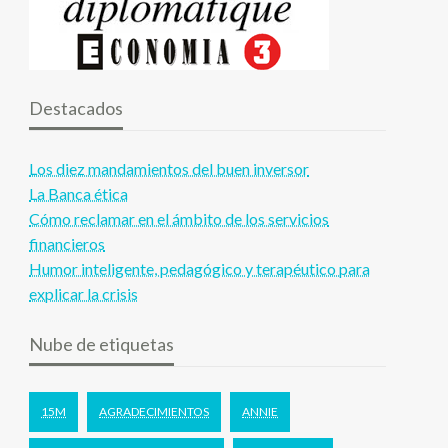
Destacados
Los diez mandamientos del buen inversor
La Banca ética
Cómo reclamar en el ámbito de los servicios
financieros
Humor inteligente, pedagógico y terapéutico para
explicar la crisis
Nube de etiquetas
15M
AGRADECIMIENTOS
ANNIE