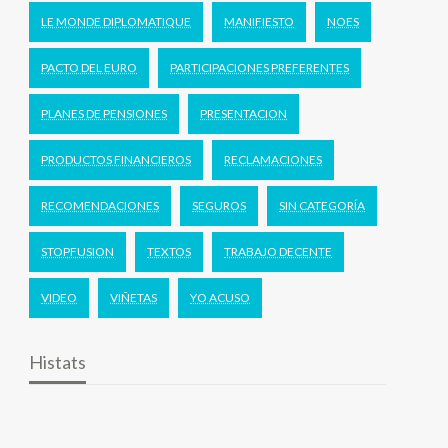
LE MONDE DIPLOMATIQUE
MANIFIESTO
NOES
PACTO DEL EURO
PARTICIPACIONES PREFERENTES
PLANES DE PENSIONES
PRESENTACION
PRODUCTOS FINANCIEROS
RECLAMACIONES
RECOMENDACIONES
SEGUROS
SIN CATEGORÍA
STOPFUSION
TEXTOS
TRABAJO DECENTE
VIDEO
VIÑETAS
YO ACUSO
Histats