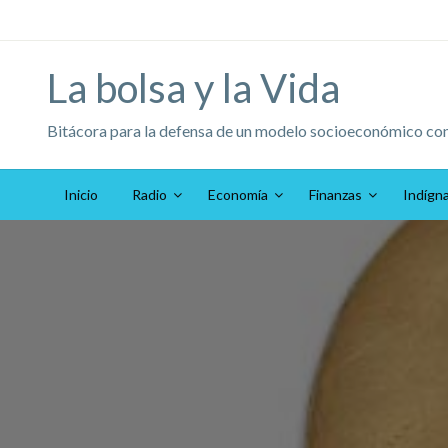
Saltar
al
contenido
La bolsa y la Vida
Bitácora para la defensa de un modelo socioeconómico co
Inicio
Radio
Economía
Finanzas
Indígn