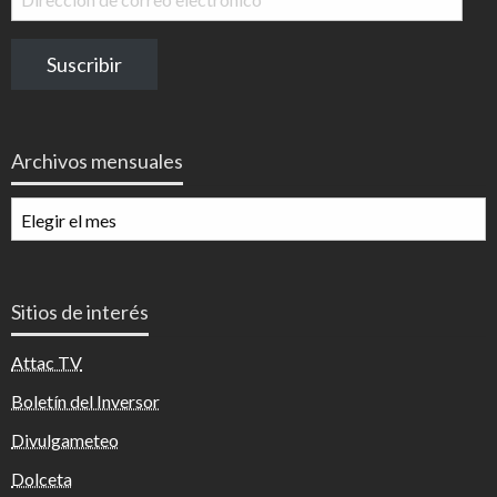
de
correo
Suscribir
electrónico
Archivos mensuales
Archivos
mensuales
Sitios de interés
Attac TV
Boletín del Inversor
Divulgameteo
Dolceta