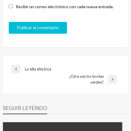
Recibir un correo electrónico con cada nueva entrada.
Navegación
La silla eléctrica
Entrada
de
¿Otra vez los brotes
anterior
Entrada
verdes?
entradas
siguiente
SEGUIR LEYENDO