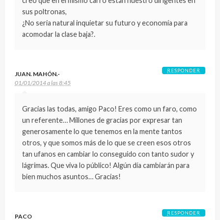
creo que en el mismo carro están nuestro dirigentes en
sus poltronas,
¿No seria natural inquietar su futuro y economía para
acomodar la clase baja?.
RESPONDER
JUAN. MAHÓN.-
01/01/2014 a las 8:45
Gracias las todas, amigo Paco! Eres como un faro, como
un referente… Millones de gracias por expresar tan
generosamente lo que tenemos en la mente tantos
otros, y que somos más de lo que se creen esos otros
tan ufanos en cambiar lo conseguido con tanto sudor y
lágrimas. Que viva lo público! Algún día cambiarán para
bien muchos asuntos… Gracias!
RESPONDER
PACO