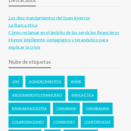
Destacados
Los diez mandamientos del buen inversor
La Banca ética
Cómo reclamar en el ámbito de los servicios financieros
Humor inteligente, pedagógico y terapéutico para
explicar la crisis
Nube de etiquetas
15M
AGRADECIMIENTOS
ANNIE
ASESORAMIENTO FINANCIERO
BANCA ETICA
BANKIAERANUESTRA
CAIXABANK
CAIXABANKIA
COLABORACIONES
COMISIONES
CONFERENCIAS