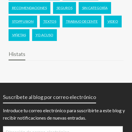
RECOMENDACIONES
SEGUROS
SIN CATEGORÍA
STOPFUSION
TEXTOS
TRABAJO DECENTE
VIDEO
VIÑETAS
YO ACUSO
Histats
Suscríbete al blog por correo electrónico
Introduce tu correo electrónico para suscribirte a este blog y
recibir notificaciones de nuevas entradas.
Dirección