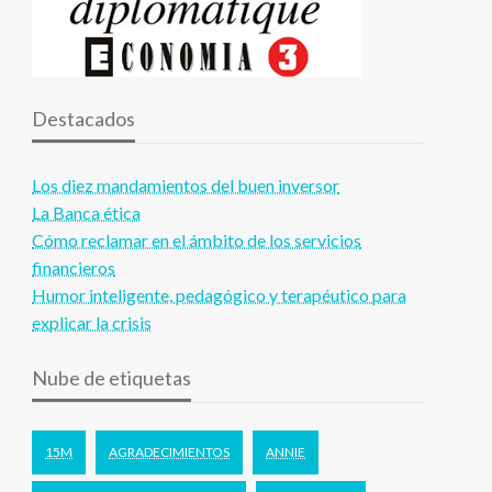
Destacados
Los diez mandamientos del buen inversor
La Banca ética
Cómo reclamar en el ámbito de los servicios
financieros
Humor inteligente, pedagógico y terapéutico para
explicar la crisis
Nube de etiquetas
15M
AGRADECIMIENTOS
ANNIE