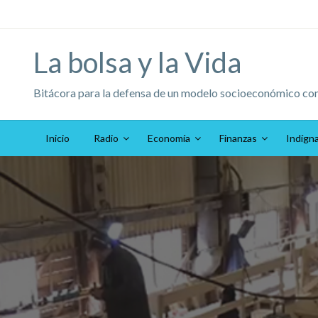
Saltar
al
contenido
La bolsa y la Vida
Bitácora para la defensa de un modelo socioeconómico co
Inicio
Radio
Economía
Finanzas
Indígn