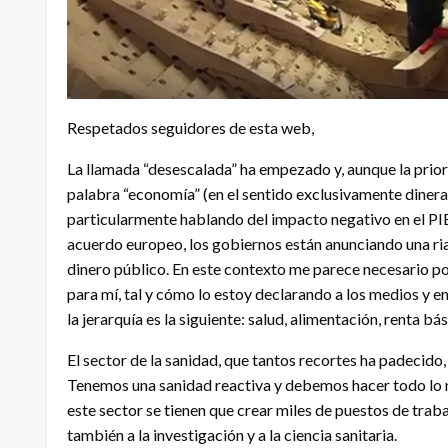
Respetados seguidores de esta web,
La llamada “desescalada” ha empezado y, aunque la priori
palabra “economía” (en el sentido exclusivamente diner
particularmente hablando del impacto negativo en el PIB.
acuerdo europeo, los gobiernos están anunciando una ria
dinero público. En este contexto me parece necesario pon
para mí, tal y cómo lo estoy declarando a los medios y e
la jerarquía es la siguiente: salud, alimentación, renta b
El sector de la sanidad, que tantos recortes ha padecido,
Tenemos una sanidad reactiva y debemos hacer todo lo ne
este sector se tienen que crear miles de puestos de traba
también a la investigación y a la ciencia sanitaria.