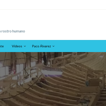
n rostro humano
ate
Vídeos
Paco Álvarez