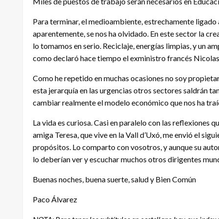
Miles de puestos de trabajo serán necesarios en Educac
Para terminar, el medioambiente, estrechamente ligado
aparentemente, se nos ha olvidado. En este sector la cr
lo tomamos en serio. Reciclaje, energías limpias, y un am
como declaró hace tiempo el exministro francés Nicolas
Como he repetido en muchas ocasiones no soy propietario
esta jerarquía en las urgencias otros sectores saldrán
cambiar realmente el modelo económico que nos ha traíd
La vida es curiosa. Casi en paralelo con las reflexiones
amiga Teresa, que vive en la Vall d’Uxó, me envió el sigu
propósitos. Lo comparto con vosotros, y aunque su autor
lo deberían ver y escuchar muchos otros dirigentes mund
Buenas noches, buena suerte, salud y Bien Común
Paco Álvarez