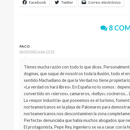
Facebook
Twitter
Correo electrónico
8 COM
PACO
06/03/2021 a las 13:55
Tienes mucha razón con todo lo que dices. Personalmente 
dogmas, que saque de nosotros toda la ilusión, todo el en
sentido Machadiano de que la Verdad no tiene propietario
«La verdad os hará libres». En España no lo somos : d
convertido en «siervos», camareros, «kellys», cocineros…
La «mayor industria» que poseemos es el turismo, foment
norteamericanos en la playa de Palomares para demostrar q
norteamericanos nos descontaminen la zona completamen
Perfecta» denunciaba que había muchos abogados que nec
El protagonista, Pepe Rey, ingeniero se va a casar con la 