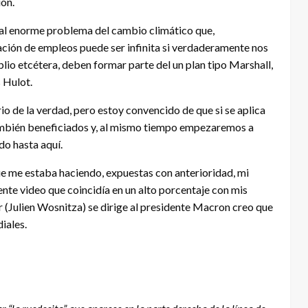
ión.
 al enorme problema del cambio climático que,
eación de empleos puede ser infinita si verdaderamente nos
plio etcétera, deben formar parte del un plan tipo Marshall,
 Hulot.
 de la verdad, pero estoy convencido de que si se aplica
 también beneficiados y, al mismo tiempo empezaremos a
o hasta aquí.
 que me estaba haciendo, expuestas con anterioridad, mi
iente video que coincidía en un alto porcentaje con mis
 (Julien Wosnitza) se dirige al presidente Macron creo que
iales.