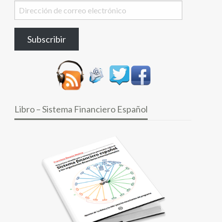
Dirección
de
correo
Subscribir
electrónico
Libro – Sistema Financiero Español