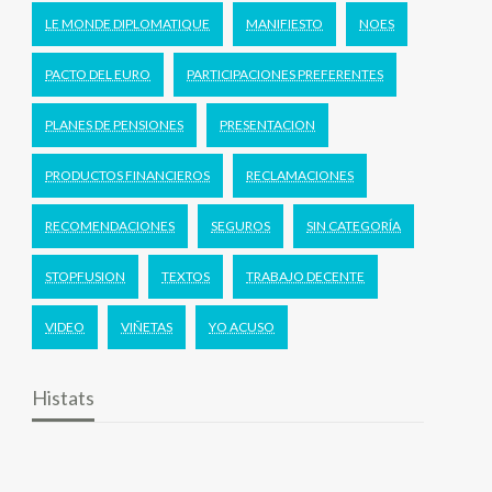
LE MONDE DIPLOMATIQUE
MANIFIESTO
NOES
PACTO DEL EURO
PARTICIPACIONES PREFERENTES
PLANES DE PENSIONES
PRESENTACION
PRODUCTOS FINANCIEROS
RECLAMACIONES
RECOMENDACIONES
SEGUROS
SIN CATEGORÍA
STOPFUSION
TEXTOS
TRABAJO DECENTE
VIDEO
VIÑETAS
YO ACUSO
Histats