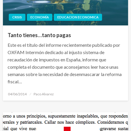
CRISIS
ECONOMÍA
EDUCACION ECONOMICA
Tanto tienes…tanto pagas
Este es el título del informe recientemente publicado por
OXFAM Intermón dedicado al injusto sistema de
recaudación de impuestos en España, informe que
completa el documento que aconsejamos leer hace unas
semanas sobre la necesidad de desenmascarar la reforma
fiscal…
Publicado
04/06/2014
Paco Alvarez
el