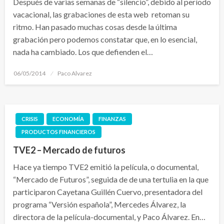
Después de varias semanas de “silencio”, debido al período
vacacional, las grabaciones de esta web retoman su
ritmo. Han pasado muchas cosas desde la última
grabación pero podemos constatar que, en lo esencial,
nada ha cambiado. Los que defienden el…
Publicado
06/05/2014
Paco Alvarez
el
CRISIS
ECONOMÍA
FINANZAS
PRODUCTOS FINANCIEROS
TVE2 – Mercado de futuros
Hace ya tiempo TVE2 emitió la película, o documental,
“Mercado de Futuros”, seguida de de una tertulia en la que
participaron Cayetana Guillén Cuervo, presentadora del
programa “Versión española”, Mercedes Álvarez, la
directora de la película-documental, y Paco Álvarez. En…