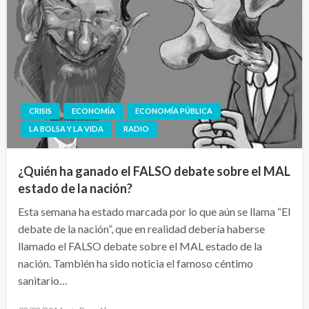
CRISIS
ECONOMÍA
ECONOMÍA PÚBLICA
LA BOLSA Y LA VIDA
RADIO
¿Quién ha ganado el FALSO debate sobre el MAL
estado de la nación?
Esta semana ha estado marcada por lo que aún se llama “El
debate de la nación”, que en realidad debería haberse
llamado el FALSO debate sobre el MAL estado de la
nación. También ha sido noticia el famoso céntimo
sanitario…
Publicado