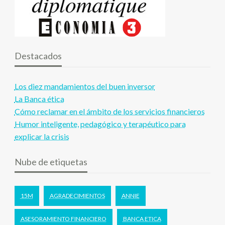
Destacados
Los diez mandamientos del buen inversor
La Banca ética
Cómo reclamar en el ámbito de los servicios financieros
Humor inteligente, pedagógico y terapéutico para
explicar la crisis
Nube de etiquetas
15M
AGRADECIMIENTOS
ANNIE
ASESORAMIENTO FINANCIERO
BANCA ETICA