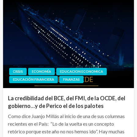
CRISIS
ECONOMÍA
EDUCACION ECONOMICA
EDUCACIÓN FINANCIERA
FINANZAS
La credibilidad del BCE, del FMI, de la OCDE, del
gobierno…y de Perico el de los palotes
Como dice Juanjo Millás al inicio de una de sus columnas
recientes en el País: “Lo de la vuelta es un concepto
retórico porque este año no nos hemos ido”. Hay muchas