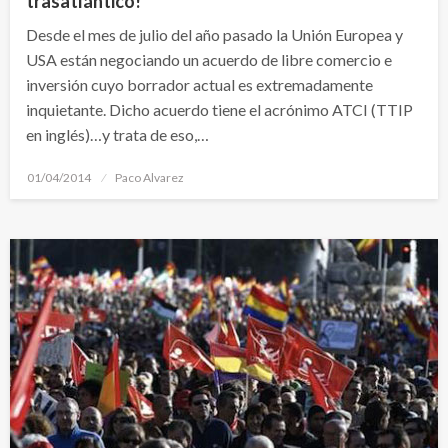
trasatlántico!
Desde el mes de julio del año pasado la Unión Europea y
USA están negociando un acuerdo de libre comercio e
inversión cuyo borrador actual es extremadamente
inquietante. Dicho acuerdo tiene el acrónimo ATCI (TTIP
en inglés)…y trata de eso,…
Publicado
01/04/2014
Paco Alvarez
el