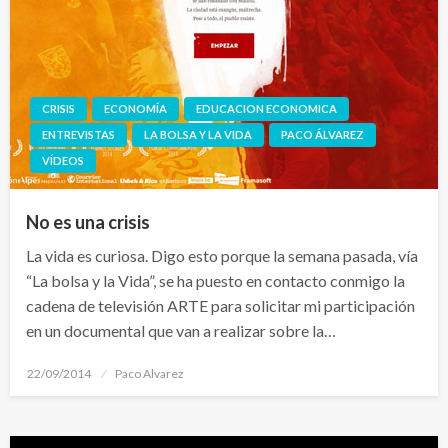
CRISIS
ECONOMÍA
EDUCACION ECONOMICA
ENTREVISTAS
LA BOLSA Y LA VIDA
PACO ÁLVAREZ
VÍDEOS
No es una crisis
La vida es curiosa. Digo esto porque la semana pasada, vía
“La bolsa y la Vida”, se ha puesto en contacto conmigo la
cadena de televisión ARTE para solicitar mi participación
en un documental que van a realizar sobre la…
Publicado
22/09/2014
Paco Alvarez
el