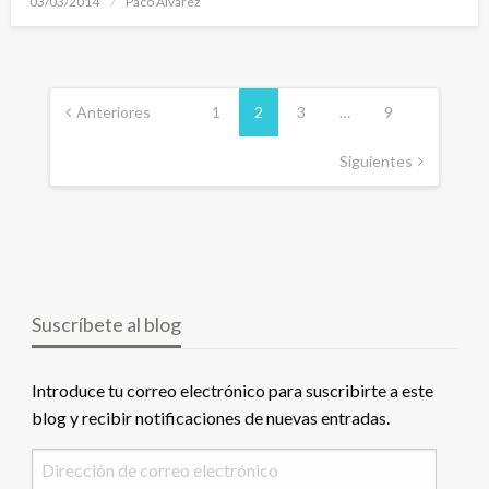
03/03/2014
Paco Alvarez
el
Navegación
de
Anteriores
1
2
3
…
9
entradas
Siguientes
Suscríbete al blog
Introduce tu correo electrónico para suscribirte a este
blog y recibir notificaciones de nuevas entradas.
Dirección
de