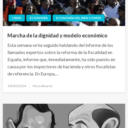
CRISIS
ECONOMÍA
ECONOMÍA DEL BIEN COMÚN
Marcha de la dignidad y modelo económico
Esta semana se ha seguido hablando del informe de los
llamados expertos sobre la reforma de la fiscalidad en
España, informe que, inmediatamente, ha sido puesto en
causa por los inspectores de hacienda y otros fiscalistas
de referencia. En Europa,…
Publicado
24/03/2014
Paco Alvarez
el