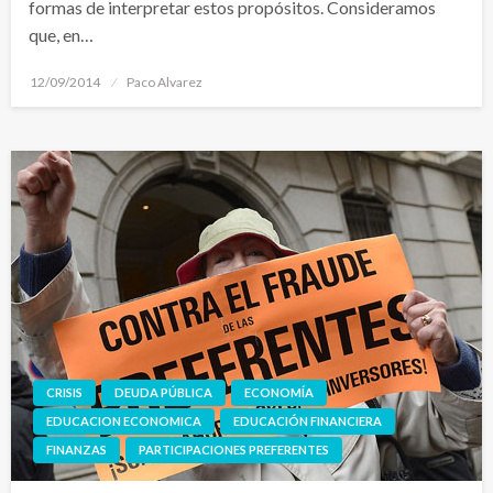
formas de interpretar estos propósitos. Consideramos
que, en…
Publicado
12/09/2014
Paco Alvarez
el
CRISIS
DEUDA PÚBLICA
ECONOMÍA
EDUCACION ECONOMICA
EDUCACIÓN FINANCIERA
FINANZAS
PARTICIPACIONES PREFERENTES