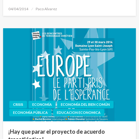
Publicado
04/04/2014
Paco Alvarez
el
CRISIS
ECONOMÍA
ECONOMÍA DEL BIEN COMÚN
ECONOMÍA PÚBLICA
EDUCACION ECONOMICA
¡Hay que parar el proyecto de acuerdo