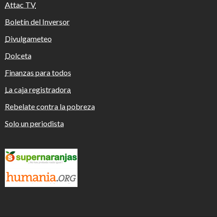
Attac TV
Boletín del Inversor
Divulgameteo
Dolceta
Finanzas para todos
La caja registradora
Rebelate contra la pobreza
Solo un periodista